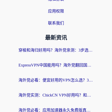
应用权限
联系我们
最新资讯
穿梭和海归好用吗？海外党亲测：3步选对回国加速器，无缝刷国内剧玩手游
ExpressVPN中国能用吗？海外党翻回国内的加速器选择指南（附番茄加速器实测）
海外党必看：便宜好用的VPN怎么选？3步解决回国访问难题+Steam改区技巧
海外党实测：ChickCN VPN好用吗？和OurPlay VPN对比哪个回国效果更好？附避坑指南
海外党必看：应用加速器永久免费版真的靠谱吗？教你选对回国加速器无缝刷国内资源