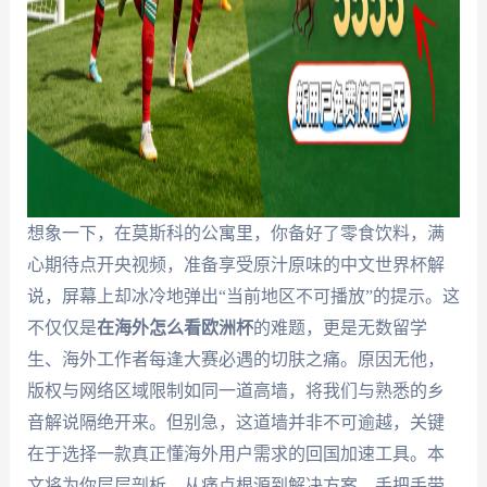
想象一下，在莫斯科的公寓里，你备好了零食饮料，满
心期待点开央视频，准备享受原汁原味的中文世界杯解
说，屏幕上却冰冷地弹出“当前地区不可播放”的提示。这
不仅仅是
在海外怎么看欧洲杯
的难题，更是无数留学
生、海外工作者每逢大赛必遇的切肤之痛。原因无他，
版权与网络区域限制如同一道高墙，将我们与熟悉的乡
音解说隔绝开来。但别急，这道墙并非不可逾越，关键
在于选择一款真正懂海外用户需求的回国加速工具。本
文将为你层层剖析，从痛点根源到解决方案，手把手带