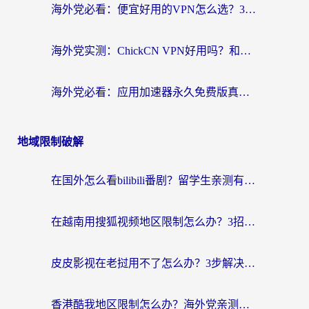
海外党必看：便宜好用的VPN怎么选？3步解决回国访问难题+Steam改区技巧
海外党实测：ChickCN VPN好用吗？和OurPlay VPN对比哪个回国效果更好？附避坑指南
海外党必看：应用加速器永久免费版真的靠谱吗？教你选对回国加速器无缝刷国内资源
地域限制破解
在国外怎么看bilibili番剧？留学生亲测有效的地域限制突破指南（附酷我酷狗音乐解决方法）
在越南用搜狐视频地区限制怎么办？3招解决海外看国内剧难题（附西瓜视频CCTV观看技巧）
皮皮影视在老挝用不了怎么办？3步解决海外看国内影视&财经的痛点
香港酷我地区限制怎么办？海外党亲测有效的回国加速方案来了