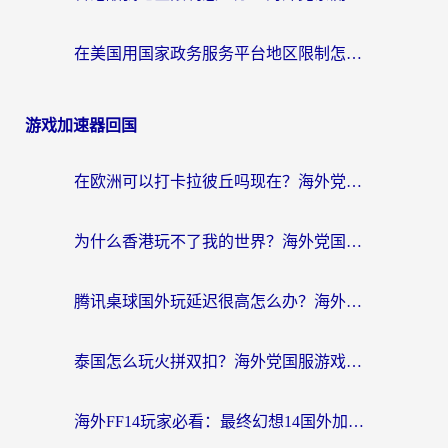
在美国用国家政务服务平台地区限制怎么办？海外华人必备的突破攻略（附追剧看片技巧）
游戏加速器回国
在欧洲可以打卡拉彼丘吗现在？海外党国服游戏加速器终极避坑指南
为什么香港玩不了我的世界？海外党国服游戏加速终极解决方案
腾讯桌球国外玩延迟很高怎么办？海外党亲测有效的国服游戏加速指南
泰国怎么玩火拼双扣？海外党国服游戏加速终极指南（附暗区突围植物大战僵尸实测）
海外FF14玩家必看：最终幻想14国外加速器下载安装全攻略+卡顿解决秘籍