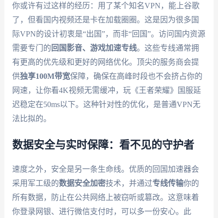
你或许有过这样的经历：用了某个知名VPN，能上谷歌
了，但看国内视频还是卡在加载圈圈。这是因为很多国
际VPN的设计初衷是“出国”，而非“回国”。访问国内资源
需要专门的
回国影音、游戏加速专线
。这些专线通常拥
有更高的优先级和更好的网络优化。顶尖的服务商会提
供
独享100M带宽
保障，确保在高峰时段也不会挤占你的
网速，让你看4K视频无需缓冲，玩《王者荣耀》国服延
迟稳定在50ms以下。这种针对性的优化，是普通VPN无
法比拟的。
数据安全与实时保障：看不见的守护者
速度之外，安全是另一条生命线。优质的回国加速器会
采用军工级的
数据安全加密
技术，并通过
专线传输
你的
所有数据，防止在公共网络上被窃听或篡改。这意味着
你登录网银、进行微信支付时，可以多一份安心。此