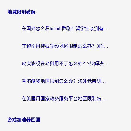
地域限制破解
在国外怎么看bilibili番剧？留学生亲测有效的地域限制突破指南（附酷我酷狗音乐解决方法）
在越南用搜狐视频地区限制怎么办？3招解决海外看国内剧难题（附西瓜视频CCTV观看技巧）
皮皮影视在老挝用不了怎么办？3步解决海外看国内影视&财经的痛点
香港酷我地区限制怎么办？海外党亲测有效的回国加速方案来了
在美国用国家政务服务平台地区限制怎么办？海外华人必备的突破攻略（附追剧看片技巧）
游戏加速器回国