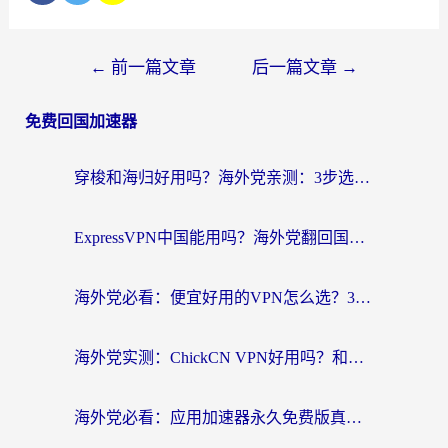
←
前一篇文章
后一篇文章
→
免费回国加速器
穿梭和海归好用吗？海外党亲测：3步选对回国加速器，无缝刷国内剧玩手游
ExpressVPN中国能用吗？海外党翻回国内的加速器选择指南（附番茄加速器实测）
海外党必看：便宜好用的VPN怎么选？3步解决回国访问难题+Steam改区技巧
海外党实测：ChickCN VPN好用吗？和OurPlay VPN对比哪个回国效果更好？附避坑指南
海外党必看：应用加速器永久免费版真的靠谱吗？教你选对回国加速器无缝刷国内资源