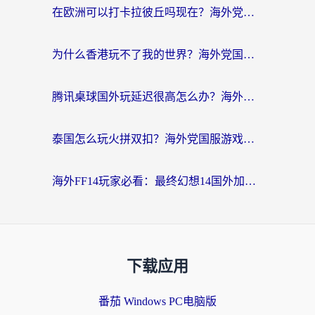
在欧洲可以打卡拉彼丘吗现在？海外党国服游戏加速器终极避坑指南
为什么香港玩不了我的世界？海外党国服游戏加速终极解决方案
腾讯桌球国外玩延迟很高怎么办？海外党亲测有效的国服游戏加速指南
泰国怎么玩火拼双扣？海外党国服游戏加速终极指南（附暗区突围植物大战僵尸实测）
海外FF14玩家必看：最终幻想14国外加速器下载安装全攻略+卡顿解决秘籍
下载应用
番茄 Windows PC电脑版