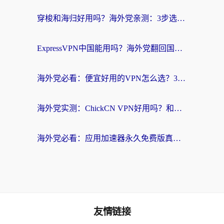
穿梭和海归好用吗？海外党亲测：3步选对回国加速器，无缝刷国内剧玩手游
ExpressVPN中国能用吗？海外党翻回国内的加速器选择指南（附番茄加速器实测）
海外党必看：便宜好用的VPN怎么选？3步解决回国访问难题+Steam改区技巧
海外党实测：ChickCN VPN好用吗？和OurPlay VPN对比哪个回国效果更好？附避坑指南
海外党必看：应用加速器永久免费版真的靠谱吗？教你选对回国加速器无缝刷国内资源
友情链接