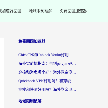
戏加速器回国
地域限制破解
免费回国加速器
免费回国加速器
ChickCN和Unblock Youku好用吗？海外党亲测3款回国加速器，附iOS免费选择指南
海外党避坑指南：告别pc vpn 破解，选对回国加速器轻松访问国内资源
穿梭和海龟哪个好？海外党亲测回国加速器，附电脑免费VPN推荐
Quickback VPN好用吗？和穿梭VPN对比哪个回国效果更好？海外党必看的真实测评与选择指南
穿梭和快喵好用吗？海外党亲测3款回国加速器，附日本回国VPN避坑指南
地域限制破解