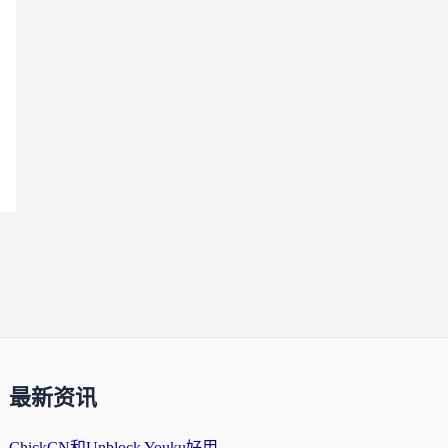
最新资讯
ChickCN和Unblock Youku好用吗？海外党亲测3款回国加速器，附iOS免费选择指南