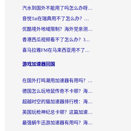
汽水到国外不能用了吗怎么办呀？海外党追剧看片的救星在这里！
音悦Tai在瑞典用不了怎么办？海外华人追剧听歌的实用指南
优酷境外地域限制？海外党亲测：这样看国内剧再也不卡（附3个实用场景解决）
香港西瓜视频看不了怎么办？3步解决海外追剧难题，附靠谱加速器推荐
喜马拉雅FM在马来西亚用不了怎么办？海外华人亲测有效的回国加速指南
游戏加速器回国
在国外打鸣潮用加速器有用吗？安全吗？海外玩家国服游戏加速全指南
德国怎么玩地鼠传奇不卡顿？海外党国服游戏加速全攻略（含战双EVE实用指南）
超越时空的猫加速器排行榜：海外党国服游戏不卡顿的终极选择指南
英国玩枪神纪总卡顿？这篇加速器选择指南帮你告别延迟（附实测推荐）
最强蜗牛迅游加速器有用吗？海外玩家国服游戏加速避坑指南（附德国玩忍者必须死3流星蝴蝶剑解决办法）