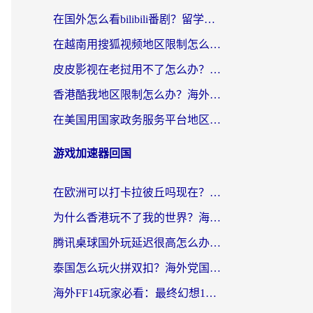
在国外怎么看bilibili番剧？留学生亲测有效的地域限制突破指南（附酷我酷狗音乐解决方法）
在越南用搜狐视频地区限制怎么办？3招解决海外看国内剧难题（附西瓜视频CCTV观看技巧）
皮皮影视在老挝用不了怎么办？3步解决海外看国内影视&财经的痛点
香港酷我地区限制怎么办？海外党亲测有效的回国加速方案来了
在美国用国家政务服务平台地区限制怎么办？海外华人必备的突破攻略（附追剧看片技巧）
游戏加速器回国
在欧洲可以打卡拉彼丘吗现在？海外党国服游戏加速器终极避坑指南
为什么香港玩不了我的世界？海外党国服游戏加速终极解决方案
腾讯桌球国外玩延迟很高怎么办？海外党亲测有效的国服游戏加速指南
泰国怎么玩火拼双扣？海外党国服游戏加速终极指南（附暗区突围植物大战僵尸实测）
海外FF14玩家必看：最终幻想14国外加速器下载安装全攻略+卡顿解决秘籍