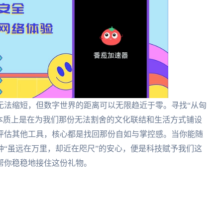
无法缩短，但数字世界的距离可以无限趋近于零。寻找“从匈
程，本质上是在为我们那份无法割舍的文化联结和生活方式铺设
评估其他工具，核心都是找回那份自如与掌控感。当你能随
“虽远在万里，却近在咫尺”的安心，便是科技赋予我们这
帮你稳稳地接住这份礼物。