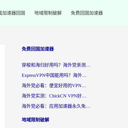
戏加速器回国
地域限制破解
免费回国加速器
免费回国加速器
穿梭和海归好用吗？海外党亲测：3步选对回国加速器，无缝刷国内剧玩手游
ExpressVPN中国能用吗？海外党翻回国内的加速器选择指南（附番茄加速器实测）
海外党必看：便宜好用的VPN怎么选？3步解决回国访问难题+Steam改区技巧
海外党实测：ChickCN VPN好用吗？和OurPlay VPN对比哪个回国效果更好？附避坑指南
海外党必看：应用加速器永久免费版真的靠谱吗？教你选对回国加速器无缝刷国内资源
地域限制破解