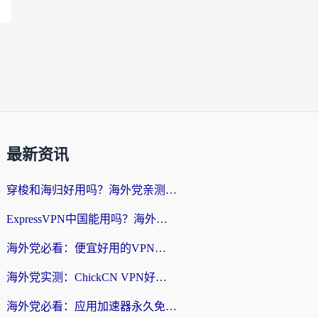
最新资讯
穿梭和海归好用吗？海外党亲测：3步选对回国加速器，无缝刷国内剧玩手游
ExpressVPN中国能用吗？海外党翻回国内的加速器选择指南（附番茄加速器实测）
海外党必看：便宜好用的VPN怎么选？3步解决回国访问难题+Steam改区技巧
海外党实测：ChickCN VPN好用吗？和OurPlay VPN对比哪个回国效果更好？附避坑指南
海外党必看：应用加速器永久免费版真的靠谱吗？教你选对回国加速器无缝刷国内资源