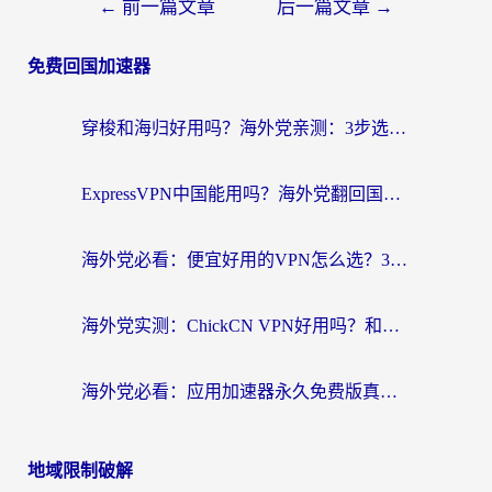
←
前一篇文章
后一篇文章
→
免费回国加速器
穿梭和海归好用吗？海外党亲测：3步选对回国加速器，无缝刷国内剧玩手游
ExpressVPN中国能用吗？海外党翻回国内的加速器选择指南（附番茄加速器实测）
海外党必看：便宜好用的VPN怎么选？3步解决回国访问难题+Steam改区技巧
海外党实测：ChickCN VPN好用吗？和OurPlay VPN对比哪个回国效果更好？附避坑指南
海外党必看：应用加速器永久免费版真的靠谱吗？教你选对回国加速器无缝刷国内资源
地域限制破解