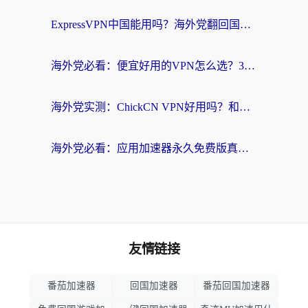
ExpressVPN中国能用吗？海外党翻回国内的加速器选择指南（附番茄加速器实测）
海外党必看：便宜好用的VPN怎么选？3步解决回国访问难题+Steam改区技巧
海外党实测：ChickCN VPN好用吗？和OurPlay VPN对比哪个回国效果更好？附避坑指南
海外党必看：应用加速器永久免费版真的靠谱吗？教你选对回国加速器无缝刷国内资源
友情链接
番茄加速器
回国加速器
番茄回国加速器