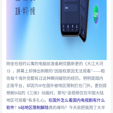
刚坐在纽约公寓的电脑前准备刷优酷新更的《大江大河
3》，屏幕上却弹出刺眼的“因版权原因无法观看”——相
信每个海外党都有过这种瞬间破防的经历。明明是国内
正版平台，却因为IP在国外被地区限制拦在门外。更别提
想刷B站的《三体》动画时，那句“该视频仅在中国大陆
地区可观看”有多扎心。
在国外怎么看国内电视剧有什么
软件
？
b站地区限制解除
真的难吗？今天就把我用了大半