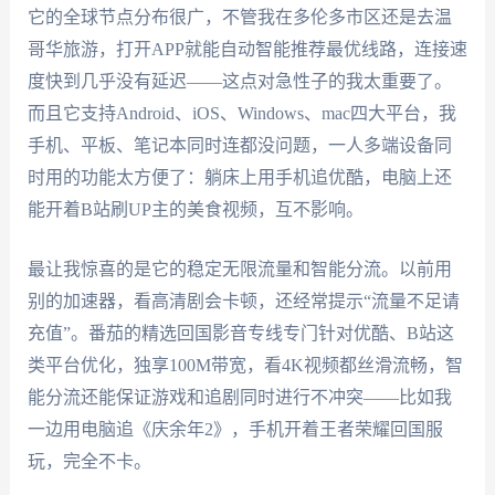
它的全球节点分布很广，不管我在多伦多市区还是去温
哥华旅游，打开APP就能自动智能推荐最优线路，连接速
度快到几乎没有延迟——这点对急性子的我太重要了。
而且它支持Android、iOS、Windows、mac四大平台，我
手机、平板、笔记本同时连都没问题，一人多端设备同
时用的功能太方便了：躺床上用手机追优酷，电脑上还
能开着B站刷UP主的美食视频，互不影响。
最让我惊喜的是它的稳定无限流量和智能分流。以前用
别的加速器，看高清剧会卡顿，还经常提示“流量不足请
充值”。番茄的精选回国影音专线专门针对优酷、B站这
类平台优化，独享100M带宽，看4K视频都丝滑流畅，智
能分流还能保证游戏和追剧同时进行不冲突——比如我
一边用电脑追《庆余年2》，手机开着王者荣耀回国服
玩，完全不卡。