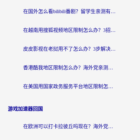
在国外怎么看bilibili番剧？留学生亲测有效的地域限制突破指南（附酷我酷狗音乐解决方法）
在越南用搜狐视频地区限制怎么办？3招解决海外看国内剧难题（附西瓜视频CCTV观看技巧）
皮皮影视在老挝用不了怎么办？3步解决海外看国内影视&财经的痛点
香港酷我地区限制怎么办？海外党亲测有效的回国加速方案来了
在美国用国家政务服务平台地区限制怎么办？海外华人必备的突破攻略（附追剧看片技巧）
游戏加速器回国
在欧洲可以打卡拉彼丘吗现在？海外党国服游戏加速器终极避坑指南