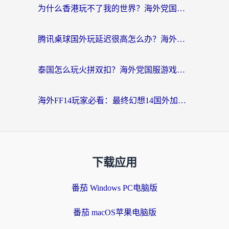
为什么香港玩不了我的世界？海外党国服游戏加速终极解决方案
腾讯桌球国外玩延迟很高怎么办？海外党亲测有效的国服游戏加速指南
泰国怎么玩火拼双扣？海外党国服游戏加速终极指南（附暗区突围植物大战僵尸实测）
海外FF14玩家必看：最终幻想14国外加速器下载安装全攻略+卡顿解决秘籍
下载应用
番茄 Windows PC电脑版
番茄 macOS苹果电脑版