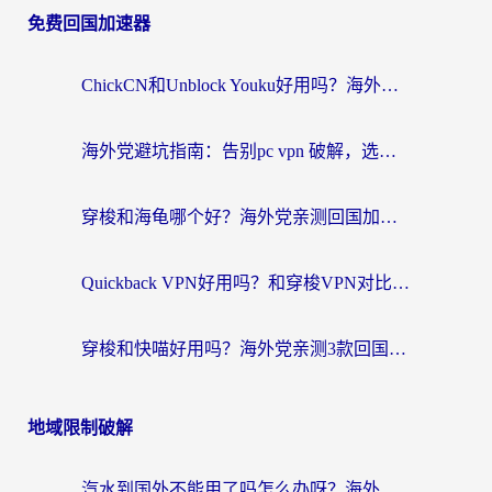
免费回国加速器
ChickCN和Unblock Youku好用吗？海外党亲测3款回国加速器，附iOS免费选择指南
海外党避坑指南：告别pc vpn 破解，选对回国加速器轻松访问国内资源
穿梭和海龟哪个好？海外党亲测回国加速器，附电脑免费VPN推荐
Quickback VPN好用吗？和穿梭VPN对比哪个回国效果更好？海外党必看的真实测评与选择指南
穿梭和快喵好用吗？海外党亲测3款回国加速器，附日本回国VPN避坑指南
地域限制破解
汽水到国外不能用了吗怎么办呀？海外党追剧看片的救星在这里！