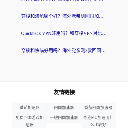
穿梭和海龟哪个好？海外党亲测回国加速器，附电脑免费VPN推荐
Quickback VPN好用吗？和穿梭VPN对比哪个回国效果更好？海外党必看的真实测评与选择指南
穿梭和快喵好用吗？海外党亲测3款回国加速器，附日本回国VPN避坑指南
友情链接
番茄加速器
回国加速器
番茄回国加速器
免费回国游戏加
一键回国加速器
奇迹MU加速用什
速器
么比较好