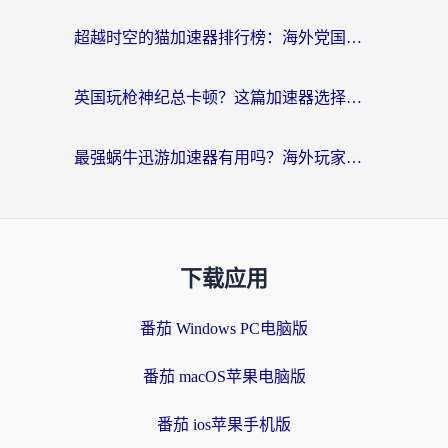
超越时空的猫加速器排行榜：海外党国服游戏不卡顿的终极选择指南
英国玩枪神纪总卡顿？这篇加速器选择指南帮你告别延迟（附实测推荐）
最强蜗牛迅游加速器有用吗？海外玩家国服游戏加速避坑指南（附德国玩忍者必须死3流星蝴蝶剑解决办法）
下载应用
番茄 Windows PC电脑版
番茄 macOS苹果电脑版
番茄 ios苹果手机版