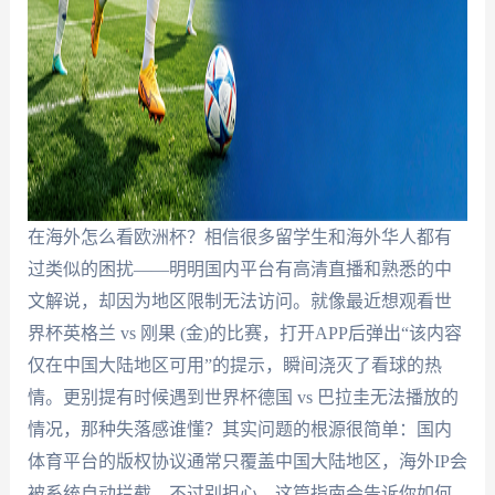
在海外怎么看欧洲杯？相信很多留学生和海外华人都有
过类似的困扰——明明国内平台有高清直播和熟悉的中
文解说，却因为地区限制无法访问。就像最近想观看世
界杯英格兰 vs 刚果 (金)的比赛，打开APP后弹出“该内容
仅在中国大陆地区可用”的提示，瞬间浇灭了看球的热
情。更别提有时候遇到世界杯德国 vs 巴拉圭无法播放的
情况，那种失落感谁懂？其实问题的根源很简单：国内
体育平台的版权协议通常只覆盖中国大陆地区，海外IP会
被系统自动拦截。不过别担心，这篇指南会告诉你如何