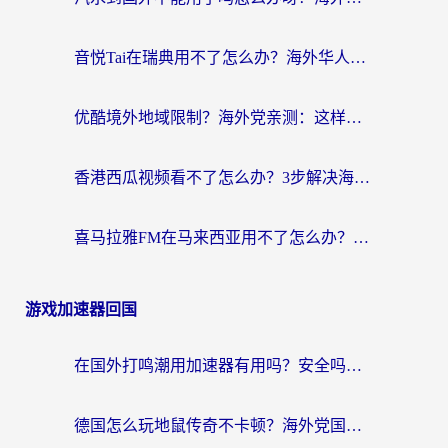
音悦Tai在瑞典用不了怎么办？海外华人追剧听歌的实用指南
优酷境外地域限制？海外党亲测：这样看国内剧再也不卡（附3个实用场景解决）
香港西瓜视频看不了怎么办？3步解决海外追剧难题，附靠谱加速器推荐
喜马拉雅FM在马来西亚用不了怎么办？海外华人亲测有效的回国加速指南
游戏加速器回国
在国外打鸣潮用加速器有用吗？安全吗？海外玩家国服游戏加速全指南
德国怎么玩地鼠传奇不卡顿？海外党国服游戏加速全攻略（含战双EVE实用指南）