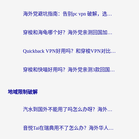
海外党避坑指南：告别pc vpn 破解，选对回国加速器轻松访问国内资源
穿梭和海龟哪个好？海外党亲测回国加速器，附电脑免费VPN推荐
Quickback VPN好用吗？和穿梭VPN对比哪个回国效果更好？海外党必看的真实测评与选择指南
穿梭和快喵好用吗？海外党亲测3款回国加速器，附日本回国VPN避坑指南
地域限制破解
汽水到国外不能用了吗怎么办呀？海外党追剧看片的救星在这里！
音悦Tai在瑞典用不了怎么办？海外华人追剧听歌的实用指南