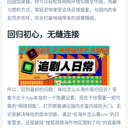
回国加速器，你可以轻松将网络环境切换至中国，用最
习惯的方式，零延迟地享受这场足球盛宴，与国内的亲
友同步欢呼，完全打破地域带来的观赛隔阂。
回归初心，无缝连接
所以，回到最初的问题：咪咕怎么从海外版切回去？答
案不在于App本身的一个隐藏设置，而在于你需要一把可
靠的“网络钥匙”，打开那扇通往国内丰富内容的大门。无
论是解决咪咕的版本切换，满足“在海外怎么看cctv”的日
常需求，还是破除“搜狐视频海外地区限制了吗”的观看障