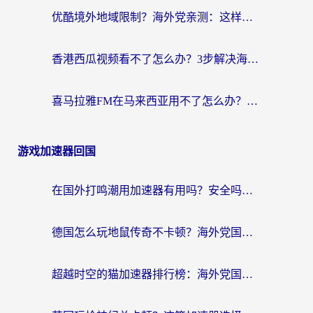
优酷境外地域限制？海外党亲测：这样看国内剧再也不卡（附3个实用场景解决）
香港西瓜视频看不了怎么办？3步解决海外追剧难题，附靠谱加速器推荐
喜马拉雅FM在马来西亚用不了怎么办？海外华人亲测有效的回国加速指南
游戏加速器回国
在国外打鸣潮用加速器有用吗？安全吗？海外玩家国服游戏加速全指南
德国怎么玩地鼠传奇不卡顿？海外党国服游戏加速全攻略（含战双EVE实用指南）
超越时空的猫加速器排行榜：海外党国服游戏不卡顿的终极选择指南