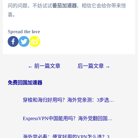
问的问题，不妨试试
番茄加速器
，相信它会给你带来惊
喜。
Spread the love
←
前一篇文章
后一篇文章
→
免费回国加速器
穿梭和海归好用吗？海外党亲测：3步选对回国加速器，无缝刷国内剧玩手游
ExpressVPN中国能用吗？海外党翻回国内的加速器选择指南（附番茄加速器实测）
海外党必看：便宜好用的VPN怎么选？3步解决回国访问难题+Steam改区技巧