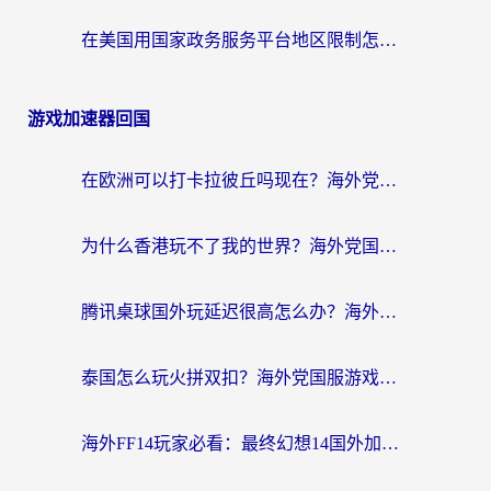
在美国用国家政务服务平台地区限制怎么办？海外华人必备的突破攻略（附追剧看片技巧）
游戏加速器回国
在欧洲可以打卡拉彼丘吗现在？海外党国服游戏加速器终极避坑指南
为什么香港玩不了我的世界？海外党国服游戏加速终极解决方案
腾讯桌球国外玩延迟很高怎么办？海外党亲测有效的国服游戏加速指南
泰国怎么玩火拼双扣？海外党国服游戏加速终极指南（附暗区突围植物大战僵尸实测）
海外FF14玩家必看：最终幻想14国外加速器下载安装全攻略+卡顿解决秘籍