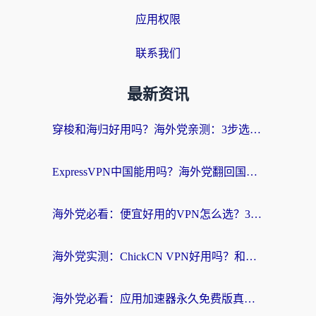
应用权限
联系我们
最新资讯
穿梭和海归好用吗？海外党亲测：3步选对回国加速器，无缝刷国内剧玩手游
ExpressVPN中国能用吗？海外党翻回国内的加速器选择指南（附番茄加速器实测）
海外党必看：便宜好用的VPN怎么选？3步解决回国访问难题+Steam改区技巧
海外党实测：ChickCN VPN好用吗？和OurPlay VPN对比哪个回国效果更好？附避坑指南
海外党必看：应用加速器永久免费版真的靠谱吗？教你选对回国加速器无缝刷国内资源