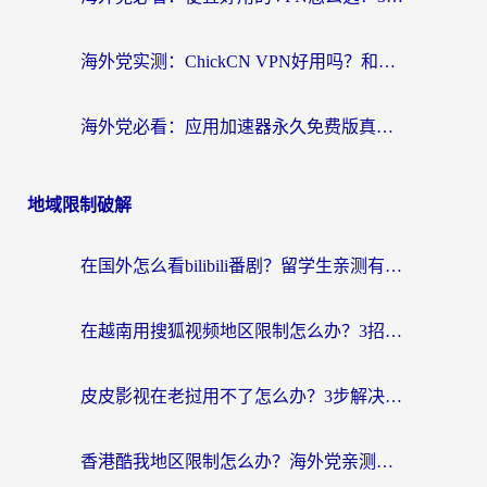
海外党实测：ChickCN VPN好用吗？和OurPlay VPN对比哪个回国效果更好？附避坑指南
海外党必看：应用加速器永久免费版真的靠谱吗？教你选对回国加速器无缝刷国内资源
地域限制破解
在国外怎么看bilibili番剧？留学生亲测有效的地域限制突破指南（附酷我酷狗音乐解决方法）
在越南用搜狐视频地区限制怎么办？3招解决海外看国内剧难题（附西瓜视频CCTV观看技巧）
皮皮影视在老挝用不了怎么办？3步解决海外看国内影视&财经的痛点
香港酷我地区限制怎么办？海外党亲测有效的回国加速方案来了