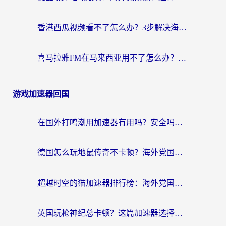
香港西瓜视频看不了怎么办？3步解决海外追剧难题，附靠谱加速器推荐
喜马拉雅FM在马来西亚用不了怎么办？海外华人亲测有效的回国加速指南
游戏加速器回国
在国外打鸣潮用加速器有用吗？安全吗？海外玩家国服游戏加速全指南
德国怎么玩地鼠传奇不卡顿？海外党国服游戏加速全攻略（含战双EVE实用指南）
超越时空的猫加速器排行榜：海外党国服游戏不卡顿的终极选择指南
英国玩枪神纪总卡顿？这篇加速器选择指南帮你告别延迟（附实测推荐）