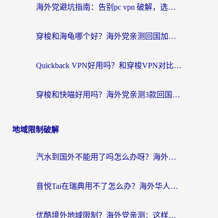
海外党避坑指南：告别pc vpn 破解，选对回国加速器轻松访问国内资源
穿梭和海龟哪个好？海外党亲测回国加速器，附电脑免费VPN推荐
Quickback VPN好用吗？和穿梭VPN对比哪个回国效果更好？海外党必看的真实测评与选择指南
穿梭和快喵好用吗？海外党亲测3款回国加速器，附日本回国VPN避坑指南
地域限制破解
汽水到国外不能用了吗怎么办呀？海外党追剧看片的救星在这里！
音悦Tai在瑞典用不了怎么办？海外华人追剧听歌的实用指南
优酷境外地域限制？海外党亲测：这样看国内剧再也不卡（附3个实用场景解决）