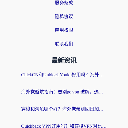
服务条款
隐私协议
应用权限
联系我们
最新资讯
ChickCN和Unblock Youku好用吗？海外党亲测3款回国加速器，附iOS免费选择指南
海外党避坑指南：告别pc vpn 破解，选对回国加速器轻松访问国内资源
穿梭和海龟哪个好？海外党亲测回国加速器，附电脑免费VPN推荐
Quickback VPN好用吗？和穿梭VPN对比哪个回国效果更好？海外党必看的真实测评与选择指南