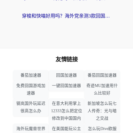
穿梭和快喵好用吗？海外党亲测3款回国加速器，附日本回国VPN避坑指南
友情链接
番茄加速器
回国加速器
番茄回国加速器
免费回国游戏加
一键回国加速器
奇迹MU加速用什
速器
么比较好
钢岚国外玩延迟
在意大利用掌上
新加坡怎么玩七
很高怎么办
12333怎么把定位
人传奇：光与暗
修改到中国国内
之交战
海外玩魔兽世界
在美国能玩公主
怎么玩Dive欧服