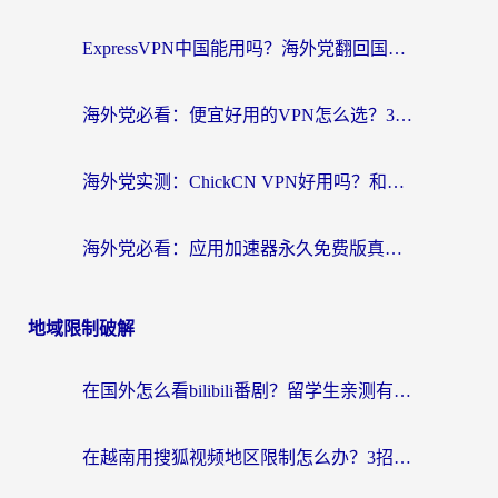
ExpressVPN中国能用吗？海外党翻回国内的加速器选择指南（附番茄加速器实测）
海外党必看：便宜好用的VPN怎么选？3步解决回国访问难题+Steam改区技巧
海外党实测：ChickCN VPN好用吗？和OurPlay VPN对比哪个回国效果更好？附避坑指南
海外党必看：应用加速器永久免费版真的靠谱吗？教你选对回国加速器无缝刷国内资源
地域限制破解
在国外怎么看bilibili番剧？留学生亲测有效的地域限制突破指南（附酷我酷狗音乐解决方法）
在越南用搜狐视频地区限制怎么办？3招解决海外看国内剧难题（附西瓜视频CCTV观看技巧）