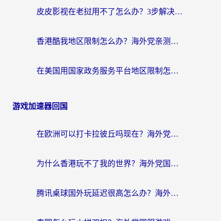
皮皮影视在老挝用不了怎么办？3步解决海外看国内影视&财经的痛点
香港酷我地区限制怎么办？海外党亲测有效的回国加速方案来了
在美国用国家政务服务平台地区限制怎么办？海外华人必备的突破攻略（附追剧看片技巧）
游戏加速器回国
在欧洲可以打卡拉彼丘吗现在？海外党国服游戏加速器终极避坑指南
为什么香港玩不了我的世界？海外党国服游戏加速终极解决方案
腾讯桌球国外玩延迟很高怎么办？海外党亲测有效的国服游戏加速指南