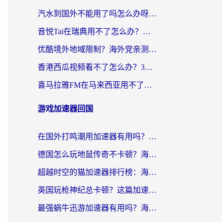
汽水到国外不能用了吗怎么办呀？海外党追剧看片的救星在这里！
音悦Tai在瑞典用不了怎么办？海外华人追剧听歌的实用指南
优酷境外地域限制？海外党亲测：这样看国内剧再也不卡（附3个实用场景解决）
香港西瓜视频看不了怎么办？3步解决海外追剧难题，附靠谱加速器推荐
喜马拉雅FM在马来西亚用不了怎么办？海外华人亲测有效的回国加速指南
游戏加速器回国
在国外打鸣潮用加速器有用吗？安全吗？海外玩家国服游戏加速全指南
德国怎么玩地鼠传奇不卡顿？海外党国服游戏加速全攻略（含战双EVE实用指南）
超越时空的猫加速器排行榜：海外党国服游戏不卡顿的终极选择指南
英国玩枪神纪总卡顿？这篇加速器选择指南帮你告别延迟（附实测推荐）
最强蜗牛迅游加速器有用吗？海外玩家国服游戏加速避坑指南（附德国玩忍者必须死3流星蝴蝶剑解决办法）