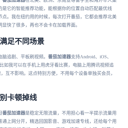
。
番茄加速器
在北美、欧洲、东南亚等留学生和海外华人集
的是它的智能推荐功能，能根据你的位置自动匹配最优线
节点。我在纽约用的时候，每次打开番茄，它都会推荐北美
明显快了很多，再也不会卡在加载界面。
，满足不同场景
电脑追剧、平板刷视频。
番茄加速器
支持Android、iOS、
时用，比如我可以在手机上用虎牙看比赛，电脑上用腾讯视频追
速，互不影响。这点特别方便，不用每个设备单独买会员，
告别卡顿掉线
但
番茄加速器
是稳定无限流量，不用担心看一半提示流量用
普通上网分开，精选回国影音、游戏加速专线，还给每个用