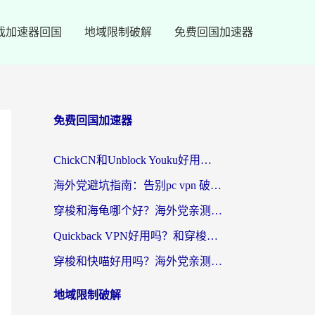
戏加速器回国
地域限制破解
免费回国加速器
免费回国加速器
ChickCN和Unblock Youku好用吗？海外党亲测3款回国加速器，附iOS免费选择指南
海外党避坑指南：告别pc vpn 破解，选对回国加速器轻松访问国内资源
穿梭和海龟哪个好？海外党亲测回国加速器，附电脑免费VPN推荐
Quickback VPN好用吗？和穿梭VPN对比哪个回国效果更好？海外党必看的真实测评与选择指南
穿梭和快喵好用吗？海外党亲测3款回国加速器，附日本回国VPN避坑指南
地域限制破解