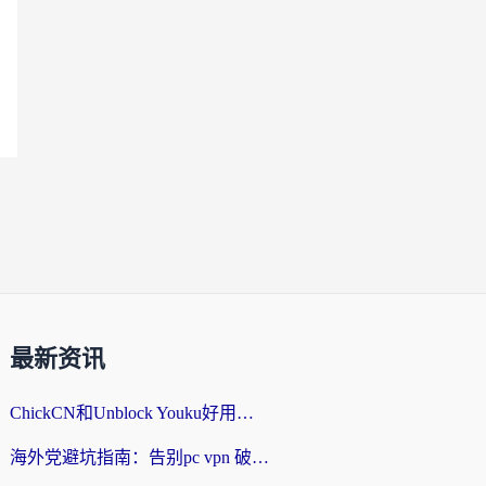
最新资讯
ChickCN和Unblock Youku好用吗？海外党亲测3款回国加速器，附iOS免费选择指南
海外党避坑指南：告别pc vpn 破解，选对回国加速器轻松访问国内资源