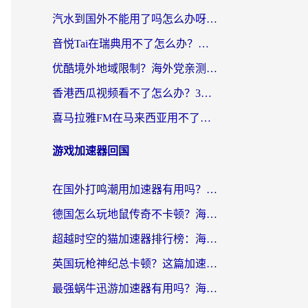
汽水到国外不能用了吗怎么办呀？海外党追剧看片的救星在这里！
音悦Tai在瑞典用不了怎么办？海外华人追剧听歌的实用指南
优酷境外地域限制？海外党亲测：这样看国内剧再也不卡（附3个实用场景解决）
香港西瓜视频看不了怎么办？3步解决海外追剧难题，附靠谱加速器推荐
喜马拉雅FM在马来西亚用不了怎么办？海外华人亲测有效的回国加速指南
游戏加速器回国
在国外打鸣潮用加速器有用吗？安全吗？海外玩家国服游戏加速全指南
德国怎么玩地鼠传奇不卡顿？海外党国服游戏加速全攻略（含战双EVE实用指南）
超越时空的猫加速器排行榜：海外党国服游戏不卡顿的终极选择指南
英国玩枪神纪总卡顿？这篇加速器选择指南帮你告别延迟（附实测推荐）
最强蜗牛迅游加速器有用吗？海外玩家国服游戏加速避坑指南（附德国玩忍者必须死3流星蝴蝶剑解决办法）