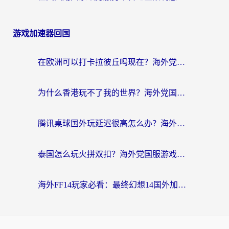
游戏加速器回国
在欧洲可以打卡拉彼丘吗现在？海外党国服游戏加速器终极避坑指南
为什么香港玩不了我的世界？海外党国服游戏加速终极解决方案
腾讯桌球国外玩延迟很高怎么办？海外党亲测有效的国服游戏加速指南
泰国怎么玩火拼双扣？海外党国服游戏加速终极指南（附暗区突围植物大战僵尸实测）
海外FF14玩家必看：最终幻想14国外加速器下载安装全攻略+卡顿解决秘籍