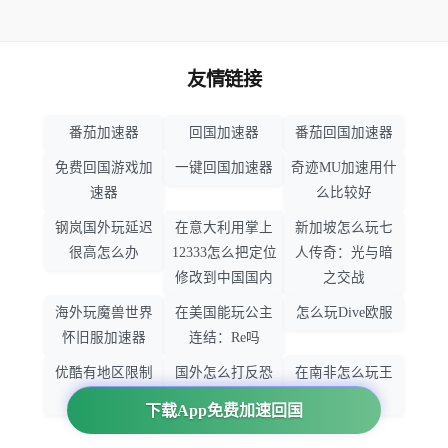
友情链接
番茄加速器
回国加速器
番茄回国加速器
免费回国游戏加
一键回国加速器
奇迹MU加速用什
速器
么比较好
钢岚国外玩延迟
在意大利用掌上
新加坡怎么玩七
很高怎么办
12333怎么把定位
人传奇：光与暗
修改到中国国内
之交战
海外玩魔兽世界
在美国能玩公主
怎么玩Dive欧服
怀旧服加速器
连结：Re吗
优酷有地区限制
国外怎么打反恐
在南非怎么玩王
吗
精英：全球攻势
者荣耀
下载App免费加速回国