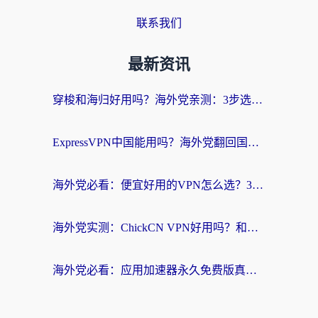
联系我们
最新资讯
穿梭和海归好用吗？海外党亲测：3步选对回国加速器，无缝刷国内剧玩手游
ExpressVPN中国能用吗？海外党翻回国内的加速器选择指南（附番茄加速器实测）
海外党必看：便宜好用的VPN怎么选？3步解决回国访问难题+Steam改区技巧
海外党实测：ChickCN VPN好用吗？和OurPlay VPN对比哪个回国效果更好？附避坑指南
海外党必看：应用加速器永久免费版真的靠谱吗？教你选对回国加速器无缝刷国内资源