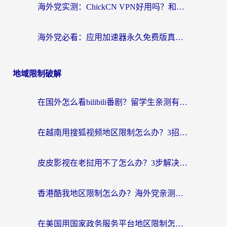
海外党实测：ChickCN VPN好用吗？和OurPlay VPN对比哪个回国效果更好？附避坑指南
海外党必看：应用加速器永久免费版真的靠谱吗？教你选对回国加速器无缝刷国内资源
地域限制破解
在国外怎么看bilibili番剧？留学生亲测有效的地域限制突破指南（附酷我酷狗音乐解决方法）
在越南用搜狐视频地区限制怎么办？3招解决海外看国内剧难题（附西瓜视频CCTV观看技巧）
皮皮影视在老挝用不了怎么办？3步解决海外看国内影视&财经的痛点
香港酷我地区限制怎么办？海外党亲测有效的回国加速方案来了
在美国用国家政务服务平台地区限制怎么办？海外华人必备的突破攻略（附追剧看片技巧）