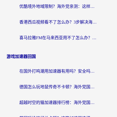
优酷境外地域限制？海外党亲测：这样看国内剧再也不卡（附3个实用场景解决）
香港西瓜视频看不了怎么办？3步解决海外追剧难题，附靠谱加速器推荐
喜马拉雅FM在马来西亚用不了怎么办？海外华人亲测有效的回国加速指南
游戏加速器回国
在国外打鸣潮用加速器有用吗？安全吗？海外玩家国服游戏加速全指南
德国怎么玩地鼠传奇不卡顿？海外党国服游戏加速全攻略（含战双EVE实用指南）
超越时空的猫加速器排行榜：海外党国服游戏不卡顿的终极选择指南