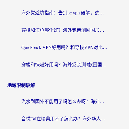
海外党避坑指南：告别pc vpn 破解，选对回国加速器轻松访问国内资源
穿梭和海龟哪个好？海外党亲测回国加速器，附电脑免费VPN推荐
Quickback VPN好用吗？和穿梭VPN对比哪个回国效果更好？海外党必看的真实测评与选择指南
穿梭和快喵好用吗？海外党亲测3款回国加速器，附日本回国VPN避坑指南
地域限制破解
汽水到国外不能用了吗怎么办呀？海外党追剧看片的救星在这里！
音悦Tai在瑞典用不了怎么办？海外华人追剧听歌的实用指南