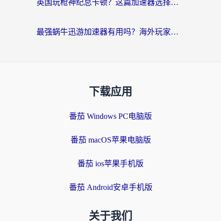
英国玩枪神纪总卡顿？这篇加速器选择指南帮你告别延迟（附实测推荐）
最强蜗牛迅游加速器有用吗？海外玩家国服游戏加速避坑指南（附德国玩忍者必须死3流星蝴蝶剑解决办法）
下载应用
番茄 Windows PC电脑版
番茄 macOS苹果电脑版
番茄 ios苹果手机版
番茄 Android安卓手机版
关于我们