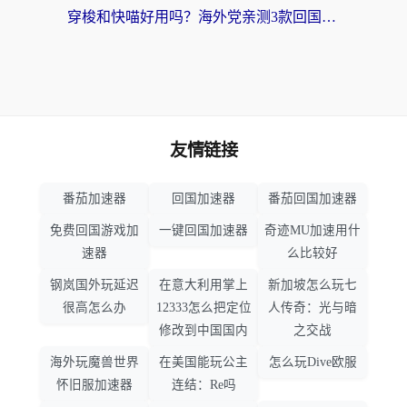
穿梭和快喵好用吗？海外党亲测3款回国加速器，附日本回国VPN避坑指南
友情链接
番茄加速器
回国加速器
番茄回国加速器
免费回国游戏加
一键回国加速器
奇迹MU加速用什
速器
么比较好
钢岚国外玩延迟
在意大利用掌上
新加坡怎么玩七
很高怎么办
12333怎么把定位
人传奇：光与暗
修改到中国国内
之交战
海外玩魔兽世界
在美国能玩公主
怎么玩Dive欧服
怀旧服加速器
连结：Re吗