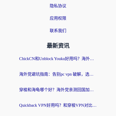
隐私协议
应用权限
联系我们
最新资讯
ChickCN和Unblock Youku好用吗？海外党亲测3款回国加速器，附iOS免费选择指南
海外党避坑指南：告别pc vpn 破解，选对回国加速器轻松访问国内资源
穿梭和海龟哪个好？海外党亲测回国加速器，附电脑免费VPN推荐
Quickback VPN好用吗？和穿梭VPN对比哪个回国效果更好？海外党必看的真实测评与选择指南