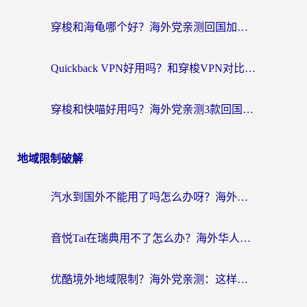
穿梭和海龟哪个好？海外党亲测回国加速器，附电脑免费VPN推荐
Quickback VPN好用吗？和穿梭VPN对比哪个回国效果更好？海外党必看的真实测评与选择指南
穿梭和快喵好用吗？海外党亲测3款回国加速器，附日本回国VPN避坑指南
地域限制破解
汽水到国外不能用了吗怎么办呀？海外党追剧看片的救星在这里！
音悦Tai在瑞典用不了怎么办？海外华人追剧听歌的实用指南
优酷境外地域限制？海外党亲测：这样看国内剧再也不卡（附3个实用场景解决）