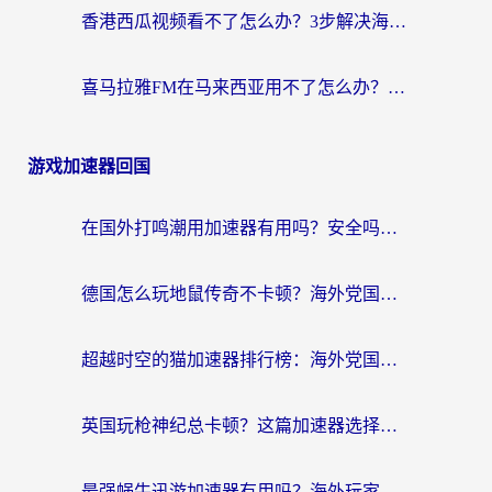
香港西瓜视频看不了怎么办？3步解决海外追剧难题，附靠谱加速器推荐
喜马拉雅FM在马来西亚用不了怎么办？海外华人亲测有效的回国加速指南
游戏加速器回国
在国外打鸣潮用加速器有用吗？安全吗？海外玩家国服游戏加速全指南
德国怎么玩地鼠传奇不卡顿？海外党国服游戏加速全攻略（含战双EVE实用指南）
超越时空的猫加速器排行榜：海外党国服游戏不卡顿的终极选择指南
英国玩枪神纪总卡顿？这篇加速器选择指南帮你告别延迟（附实测推荐）
最强蜗牛迅游加速器有用吗？海外玩家国服游戏加速避坑指南（附德国玩忍者必须死3流星蝴蝶剑解决办法）