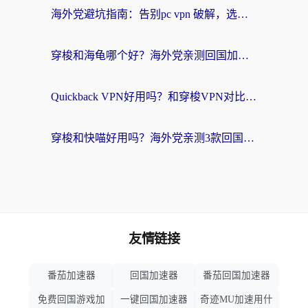
海外党避坑指南：告别pc vpn 破解，选对回国加速器轻松访问国内资源
穿梭和海龟哪个好？海外党亲测回国加速器，附电脑免费VPN推荐
Quickback VPN好用吗？和穿梭VPN对比哪个回国效果更好？海外党必看的真实测评与选择指南
穿梭和快喵好用吗？海外党亲测3款回国加速器，附日本回国VPN避坑指南
友情链接
番茄加速器
回国加速器
番茄回国加速器
免费回国游戏加
一键回国加速器
奇迹MU加速用什