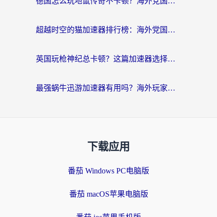
德国怎么玩地鼠传奇不卡顿？海外党国服游戏加速全攻略（含战双EVE实用指南）
超越时空的猫加速器排行榜：海外党国服游戏不卡顿的终极选择指南
英国玩枪神纪总卡顿？这篇加速器选择指南帮你告别延迟（附实测推荐）
最强蜗牛迅游加速器有用吗？海外玩家国服游戏加速避坑指南（附德国玩忍者必须死3流星蝴蝶剑解决办法）
下载应用
番茄 Windows PC电脑版
番茄 macOS苹果电脑版