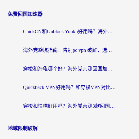
免费回国加速器
ChickCN和Unblock Youku好用吗？海外党亲测3款回国加速器，附iOS免费选择指南
海外党避坑指南：告别pc vpn 破解，选对回国加速器轻松访问国内资源
穿梭和海龟哪个好？海外党亲测回国加速器，附电脑免费VPN推荐
Quickback VPN好用吗？和穿梭VPN对比哪个回国效果更好？海外党必看的真实测评与选择指南
穿梭和快喵好用吗？海外党亲测3款回国加速器，附日本回国VPN避坑指南
地域限制破解