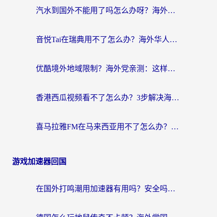
汽水到国外不能用了吗怎么办呀？海外党追剧看片的救星在这里！
音悦Tai在瑞典用不了怎么办？海外华人追剧听歌的实用指南
优酷境外地域限制？海外党亲测：这样看国内剧再也不卡（附3个实用场景解决）
香港西瓜视频看不了怎么办？3步解决海外追剧难题，附靠谱加速器推荐
喜马拉雅FM在马来西亚用不了怎么办？海外华人亲测有效的回国加速指南
游戏加速器回国
在国外打鸣潮用加速器有用吗？安全吗？海外玩家国服游戏加速全指南