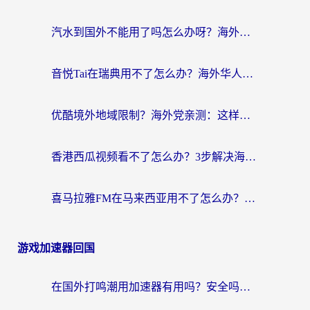
汽水到国外不能用了吗怎么办呀？海外党追剧看片的救星在这里！
音悦Tai在瑞典用不了怎么办？海外华人追剧听歌的实用指南
优酷境外地域限制？海外党亲测：这样看国内剧再也不卡（附3个实用场景解决）
香港西瓜视频看不了怎么办？3步解决海外追剧难题，附靠谱加速器推荐
喜马拉雅FM在马来西亚用不了怎么办？海外华人亲测有效的回国加速指南
游戏加速器回国
在国外打鸣潮用加速器有用吗？安全吗？海外玩家国服游戏加速全指南