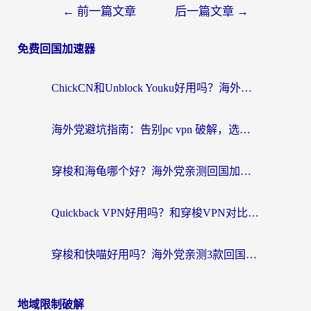
←
前一篇文章
后一篇文章
→
免费回国加速器
ChickCN和Unblock Youku好用吗？海外党亲测3款回国加速器，附iOS免费选择指南
海外党避坑指南：告别pc vpn 破解，选对回国加速器轻松访问国内资源
穿梭和海龟哪个好？海外党亲测回国加速器，附电脑免费VPN推荐
Quickback VPN好用吗？和穿梭VPN对比哪个回国效果更好？海外党必看的真实测评与选择指南
穿梭和快喵好用吗？海外党亲测3款回国加速器，附日本回国VPN避坑指南
地域限制破解