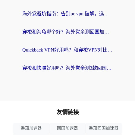
海外党避坑指南：告别pc vpn 破解，选对回国加速器轻松访问国内资源
穿梭和海龟哪个好？海外党亲测回国加速器，附电脑免费VPN推荐
Quickback VPN好用吗？和穿梭VPN对比哪个回国效果更好？海外党必看的真实测评与选择指南
穿梭和快喵好用吗？海外党亲测3款回国加速器，附日本回国VPN避坑指南
友情链接
番茄加速器
回国加速器
番茄回国加速器