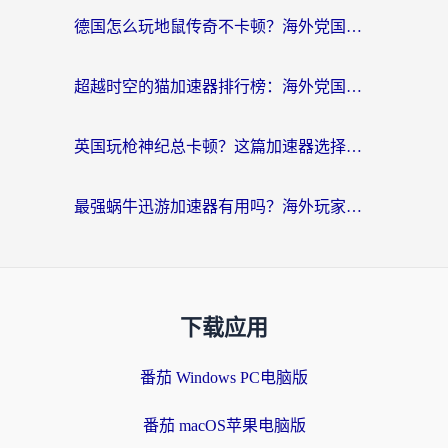
德国怎么玩地鼠传奇不卡顿？海外党国服游戏加速全攻略（含战双EVE实用指南）
超越时空的猫加速器排行榜：海外党国服游戏不卡顿的终极选择指南
英国玩枪神纪总卡顿？这篇加速器选择指南帮你告别延迟（附实测推荐）
最强蜗牛迅游加速器有用吗？海外玩家国服游戏加速避坑指南（附德国玩忍者必须死3流星蝴蝶剑解决办法）
下载应用
番茄 Windows PC电脑版
番茄 macOS苹果电脑版