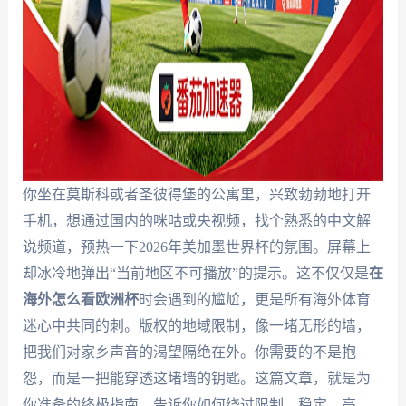
你坐在莫斯科或者圣彼得堡的公寓里，兴致勃勃地打开
手机，想通过国内的咪咕或央视频，找个熟悉的中文解
说频道，预热一下2026年美加墨世界杯的氛围。屏幕上
却冰冷地弹出“当前地区不可播放”的提示。这不仅仅是
在
海外怎么看欧洲杯
时会遇到的尴尬，更是所有海外体育
迷心中共同的刺。版权的地域限制，像一堵无形的墙，
把我们对家乡声音的渴望隔绝在外。你需要的不是抱
怨，而是一把能穿透这堵墙的钥匙。这篇文章，就是为
你准备的终极指南，告诉你如何绕过限制，稳定、高