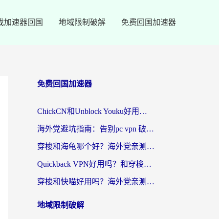
戏加速器回国
地域限制破解
免费回国加速器
免费回国加速器
ChickCN和Unblock Youku好用吗？海外党亲测3款回国加速器，附iOS免费选择指南
海外党避坑指南：告别pc vpn 破解，选对回国加速器轻松访问国内资源
穿梭和海龟哪个好？海外党亲测回国加速器，附电脑免费VPN推荐
Quickback VPN好用吗？和穿梭VPN对比哪个回国效果更好？海外党必看的真实测评与选择指南
穿梭和快喵好用吗？海外党亲测3款回国加速器，附日本回国VPN避坑指南
地域限制破解