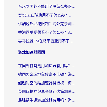
汽水到国外不能用了吗怎么办呀？海外党追剧看片的救星在这里！
音悦Tai在瑞典用不了怎么办？海外华人追剧听歌的实用指南
优酷境外地域限制？海外党亲测：这样看国内剧再也不卡（附3个实用场景解决）
香港西瓜视频看不了怎么办？3步解决海外追剧难题，附靠谱加速器推荐
喜马拉雅FM在马来西亚用不了怎么办？海外华人亲测有效的回国加速指南
游戏加速器回国
在国外打鸣潮用加速器有用吗？安全吗？海外玩家国服游戏加速全指南
德国怎么玩地鼠传奇不卡顿？海外党国服游戏加速全攻略（含战双EVE实用指南）
超越时空的猫加速器排行榜：海外党国服游戏不卡顿的终极选择指南
英国玩枪神纪总卡顿？这篇加速器选择指南帮你告别延迟（附实测推荐）
最强蜗牛迅游加速器有用吗？海外玩家国服游戏加速避坑指南（附德国玩忍者必须死3流星蝴蝶剑解决办法）