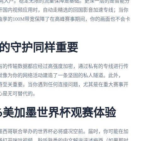
消耗大户。稳定无限的流量保障是基础。更深一层的是智能分
开国内视频应用时，自动走精选的回国影音加速专线；当你
享的100M带宽保障了在高峰赛事期间，你的画面也不会卡
的守护同样重要
有的传输数据都应经过高强度加密，通过私有的专线进行传
就像为你的网络活动建造了一条坚固的私人隧道。此外，
支持至关重要。当你遇到任何连接问题，尤其是在重大赛事开
心是无可替代的。
26美加墨世界杯观赛体验
和墨西哥联合举办的世界杯必将盛况空前。届时，你可能在加
畅打开咪咕视频，聆听熟悉的中文解说评述梅西（如果那时