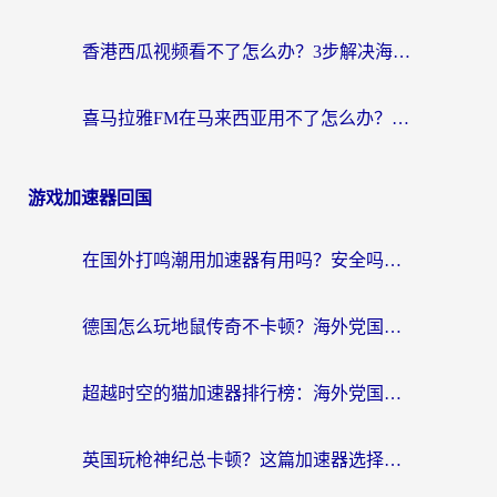
香港西瓜视频看不了怎么办？3步解决海外追剧难题，附靠谱加速器推荐
喜马拉雅FM在马来西亚用不了怎么办？海外华人亲测有效的回国加速指南
游戏加速器回国
在国外打鸣潮用加速器有用吗？安全吗？海外玩家国服游戏加速全指南
德国怎么玩地鼠传奇不卡顿？海外党国服游戏加速全攻略（含战双EVE实用指南）
超越时空的猫加速器排行榜：海外党国服游戏不卡顿的终极选择指南
英国玩枪神纪总卡顿？这篇加速器选择指南帮你告别延迟（附实测推荐）