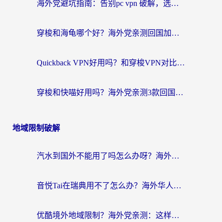
海外党避坑指南：告别pc vpn 破解，选对回国加速器轻松访问国内资源
穿梭和海龟哪个好？海外党亲测回国加速器，附电脑免费VPN推荐
Quickback VPN好用吗？和穿梭VPN对比哪个回国效果更好？海外党必看的真实测评与选择指南
穿梭和快喵好用吗？海外党亲测3款回国加速器，附日本回国VPN避坑指南
地域限制破解
汽水到国外不能用了吗怎么办呀？海外党追剧看片的救星在这里！
音悦Tai在瑞典用不了怎么办？海外华人追剧听歌的实用指南
优酷境外地域限制？海外党亲测：这样看国内剧再也不卡（附3个实用场景解决）