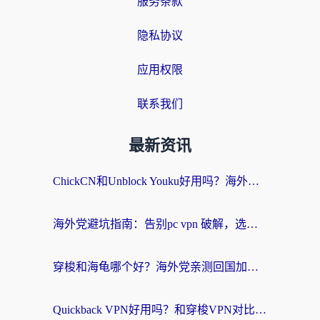
服务条款
隐私协议
应用权限
联系我们
最新资讯
ChickCN和Unblock Youku好用吗？海外党亲测3款回国加速器，附iOS免费选择指南
海外党避坑指南：告别pc vpn 破解，选对回国加速器轻松访问国内资源
穿梭和海龟哪个好？海外党亲测回国加速器，附电脑免费VPN推荐
Quickback VPN好用吗？和穿梭VPN对比哪个回国效果更好？海外党必看的真实测评与选择指南