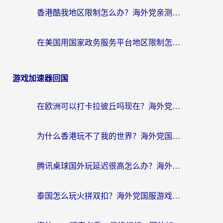
香港酷我地区限制怎么办？海外党亲测有效的回国加速方案来了
在美国用国家政务服务平台地区限制怎么办？海外华人必备的突破攻略（附追剧看片技巧）
游戏加速器回国
在欧洲可以打卡拉彼丘吗现在？海外党国服游戏加速器终极避坑指南
为什么香港玩不了我的世界？海外党国服游戏加速终极解决方案
腾讯桌球国外玩延迟很高怎么办？海外党亲测有效的国服游戏加速指南
泰国怎么玩火拼双扣？海外党国服游戏加速终极指南（附暗区突围植物大战僵尸实测）