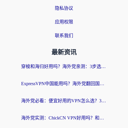
隐私协议
应用权限
联系我们
最新资讯
穿梭和海归好用吗？海外党亲测：3步选对回国加速器，无缝刷国内剧玩手游
ExpressVPN中国能用吗？海外党翻回国内的加速器选择指南（附番茄加速器实测）
海外党必看：便宜好用的VPN怎么选？3步解决回国访问难题+Steam改区技巧
海外党实测：ChickCN VPN好用吗？和OurPlay VPN对比哪个回国效果更好？附避坑指南