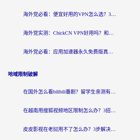
海外党必看：便宜好用的VPN怎么选？3步解决回国访问难题+Steam改区技巧
海外党实测：ChickCN VPN好用吗？和OurPlay VPN对比哪个回国效果更好？附避坑指南
海外党必看：应用加速器永久免费版真的靠谱吗？教你选对回国加速器无缝刷国内资源
地域限制破解
在国外怎么看bilibili番剧？留学生亲测有效的地域限制突破指南（附酷我酷狗音乐解决方法）
在越南用搜狐视频地区限制怎么办？3招解决海外看国内剧难题（附西瓜视频CCTV观看技巧）
皮皮影视在老挝用不了怎么办？3步解决海外看国内影视&财经的痛点