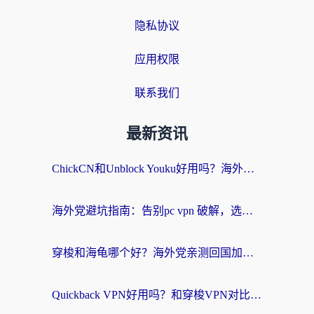
隐私协议
应用权限
联系我们
最新资讯
ChickCN和Unblock Youku好用吗？海外党亲测3款回国加速器，附iOS免费选择指南
海外党避坑指南：告别pc vpn 破解，选对回国加速器轻松访问国内资源
穿梭和海龟哪个好？海外党亲测回国加速器，附电脑免费VPN推荐
Quickback VPN好用吗？和穿梭VPN对比哪个回国效果更好？海外党必看的真实测评与选择指南