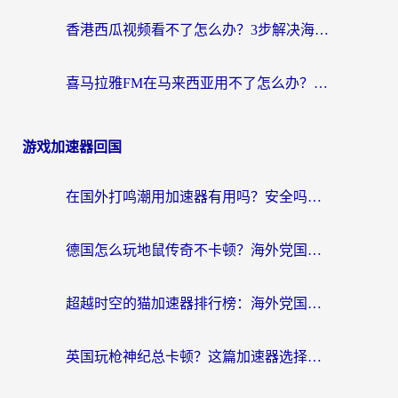
香港西瓜视频看不了怎么办？3步解决海外追剧难题，附靠谱加速器推荐
喜马拉雅FM在马来西亚用不了怎么办？海外华人亲测有效的回国加速指南
游戏加速器回国
在国外打鸣潮用加速器有用吗？安全吗？海外玩家国服游戏加速全指南
德国怎么玩地鼠传奇不卡顿？海外党国服游戏加速全攻略（含战双EVE实用指南）
超越时空的猫加速器排行榜：海外党国服游戏不卡顿的终极选择指南
英国玩枪神纪总卡顿？这篇加速器选择指南帮你告别延迟（附实测推荐）