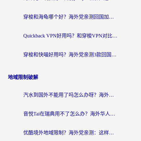
穿梭和海龟哪个好？海外党亲测回国加速器，附电脑免费VPN推荐
Quickback VPN好用吗？和穿梭VPN对比哪个回国效果更好？海外党必看的真实测评与选择指南
穿梭和快喵好用吗？海外党亲测3款回国加速器，附日本回国VPN避坑指南
地域限制破解
汽水到国外不能用了吗怎么办呀？海外党追剧看片的救星在这里！
音悦Tai在瑞典用不了怎么办？海外华人追剧听歌的实用指南
优酷境外地域限制？海外党亲测：这样看国内剧再也不卡（附3个实用场景解决）