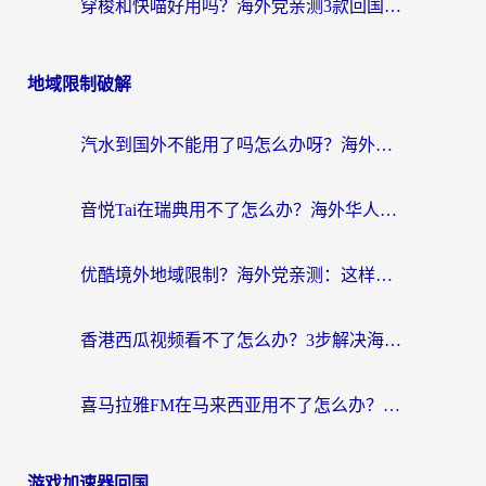
穿梭和快喵好用吗？海外党亲测3款回国加速器，附日本回国VPN避坑指南
地域限制破解
汽水到国外不能用了吗怎么办呀？海外党追剧看片的救星在这里！
音悦Tai在瑞典用不了怎么办？海外华人追剧听歌的实用指南
优酷境外地域限制？海外党亲测：这样看国内剧再也不卡（附3个实用场景解决）
香港西瓜视频看不了怎么办？3步解决海外追剧难题，附靠谱加速器推荐
喜马拉雅FM在马来西亚用不了怎么办？海外华人亲测有效的回国加速指南
游戏加速器回国