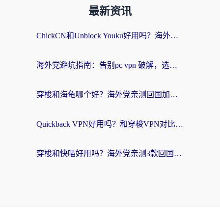
最新资讯
ChickCN和Unblock Youku好用吗？海外党亲测3款回国加速器，附iOS免费选择指南
海外党避坑指南：告别pc vpn 破解，选对回国加速器轻松访问国内资源
穿梭和海龟哪个好？海外党亲测回国加速器，附电脑免费VPN推荐
Quickback VPN好用吗？和穿梭VPN对比哪个回国效果更好？海外党必看的真实测评与选择指南
穿梭和快喵好用吗？海外党亲测3款回国加速器，附日本回国VPN避坑指南