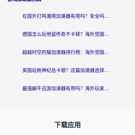
在国外打鸣潮用加速器有用吗？安全吗？海外玩家国服游戏加速全指南
德国怎么玩地鼠传奇不卡顿？海外党国服游戏加速全攻略（含战双EVE实用指南）
超越时空的猫加速器排行榜：海外党国服游戏不卡顿的终极选择指南
英国玩枪神纪总卡顿？这篇加速器选择指南帮你告别延迟（附实测推荐）
最强蜗牛迅游加速器有用吗？海外玩家国服游戏加速避坑指南（附德国玩忍者必须死3流星蝴蝶剑解决办法）
下载应用