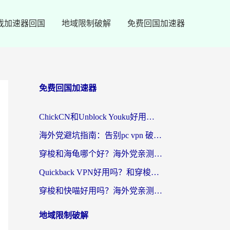
戏加速器回国
地域限制破解
免费回国加速器
免费回国加速器
ChickCN和Unblock Youku好用吗？海外党亲测3款回国加速器，附iOS免费选择指南
海外党避坑指南：告别pc vpn 破解，选对回国加速器轻松访问国内资源
穿梭和海龟哪个好？海外党亲测回国加速器，附电脑免费VPN推荐
Quickback VPN好用吗？和穿梭VPN对比哪个回国效果更好？海外党必看的真实测评与选择指南
穿梭和快喵好用吗？海外党亲测3款回国加速器，附日本回国VPN避坑指南
地域限制破解