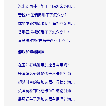
汽水到国外不能用了吗怎么办呀？海外党追剧看片的救星在这里！
音悦Tai在瑞典用不了怎么办？海外华人追剧听歌的实用指南
优酷境外地域限制？海外党亲测：这样看国内剧再也不卡（附3个实用场景解决）
香港西瓜视频看不了怎么办？3步解决海外追剧难题，附靠谱加速器推荐
喜马拉雅FM在马来西亚用不了怎么办？海外华人亲测有效的回国加速指南
游戏加速器回国
在国外打鸣潮用加速器有用吗？安全吗？海外玩家国服游戏加速全指南
德国怎么玩地鼠传奇不卡顿？海外党国服游戏加速全攻略（含战双EVE实用指南）
超越时空的猫加速器排行榜：海外党国服游戏不卡顿的终极选择指南
英国玩枪神纪总卡顿？这篇加速器选择指南帮你告别延迟（附实测推荐）
最强蜗牛迅游加速器有用吗？海外玩家国服游戏加速避坑指南（附德国玩忍者必须死3流星蝴蝶剑解决办法）