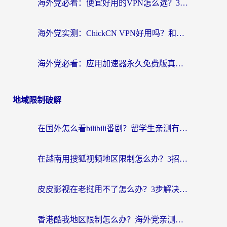
海外党必看：便宜好用的VPN怎么选？3步解决回国访问难题+Steam改区技巧
海外党实测：ChickCN VPN好用吗？和OurPlay VPN对比哪个回国效果更好？附避坑指南
海外党必看：应用加速器永久免费版真的靠谱吗？教你选对回国加速器无缝刷国内资源
地域限制破解
在国外怎么看bilibili番剧？留学生亲测有效的地域限制突破指南（附酷我酷狗音乐解决方法）
在越南用搜狐视频地区限制怎么办？3招解决海外看国内剧难题（附西瓜视频CCTV观看技巧）
皮皮影视在老挝用不了怎么办？3步解决海外看国内影视&财经的痛点
香港酷我地区限制怎么办？海外党亲测有效的回国加速方案来了