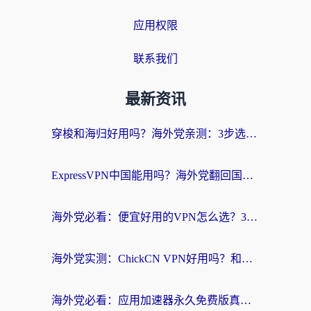
应用权限
联系我们
最新资讯
穿梭和海归好用吗？海外党亲测：3步选对回国加速器，无缝刷国内剧玩手游
ExpressVPN中国能用吗？海外党翻回国内的加速器选择指南（附番茄加速器实测）
海外党必看：便宜好用的VPN怎么选？3步解决回国访问难题+Steam改区技巧
海外党实测：ChickCN VPN好用吗？和OurPlay VPN对比哪个回国效果更好？附避坑指南
海外党必看：应用加速器永久免费版真的靠谱吗？教你选对回国加速器无缝刷国内资源