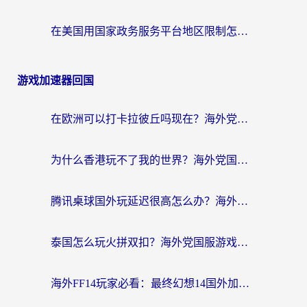
在美国用国家政务服务平台地区限制怎么办？海外华人必备的突破攻略（附追剧看片技巧）
游戏加速器回国
在欧洲可以打卡拉彼丘吗现在？海外党国服游戏加速器终极避坑指南
为什么香港玩不了我的世界？海外党国服游戏加速终极解决方案
腾讯桌球国外玩延迟很高怎么办？海外党亲测有效的国服游戏加速指南
泰国怎么玩火拼双扣？海外党国服游戏加速终极指南（附暗区突围植物大战僵尸实测）
海外FF14玩家必看：最终幻想14国外加速器下载安装全攻略+卡顿解决秘籍