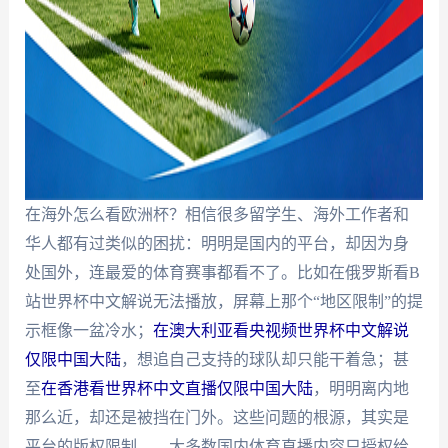
在海外怎么看欧洲杯？相信很多留学生、海外工作者和
华人都有过类似的困扰：明明是国内的平台，却因为身
处国外，连最爱的体育赛事都看不了。比如在俄罗斯看B
站世界杯中文解说无法播放，屏幕上那个“地区限制”的提
示框像一盆冷水；
在澳大利亚看央视频世界杯中文解说
仅限中国大陆
，想追自己支持的球队却只能干着急；甚
至
在香港看世界杯中文直播仅限中国大陆
，明明离内地
那么近，却还是被挡在门外。这些问题的根源，其实是
平台的版权限制——大多数国内体育直播内容只授权给