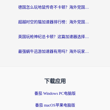
德国怎么玩地鼠传奇不卡顿？海外党国服游戏加速全攻略（含战双EVE实用指南）
超越时空的猫加速器排行榜：海外党国服游戏不卡顿的终极选择指南
英国玩枪神纪总卡顿？这篇加速器选择指南帮你告别延迟（附实测推荐）
最强蜗牛迅游加速器有用吗？海外玩家国服游戏加速避坑指南（附德国玩忍者必须死3流星蝴蝶剑解决办法）
下载应用
番茄 Windows PC电脑版
番茄 macOS苹果电脑版