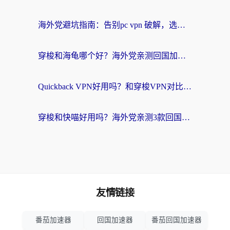
海外党避坑指南：告别pc vpn 破解，选对回国加速器轻松访问国内资源
穿梭和海龟哪个好？海外党亲测回国加速器，附电脑免费VPN推荐
Quickback VPN好用吗？和穿梭VPN对比哪个回国效果更好？海外党必看的真实测评与选择指南
穿梭和快喵好用吗？海外党亲测3款回国加速器，附日本回国VPN避坑指南
友情链接
番茄加速器
回国加速器
番茄回国加速器