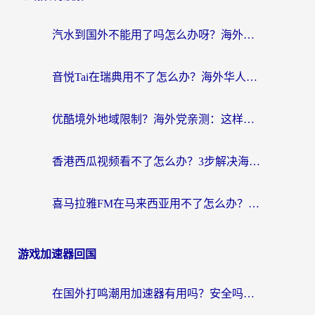
汽水到国外不能用了吗怎么办呀？海外党追剧看片的救星在这里！
音悦Tai在瑞典用不了怎么办？海外华人追剧听歌的实用指南
优酷境外地域限制？海外党亲测：这样看国内剧再也不卡（附3个实用场景解决）
香港西瓜视频看不了怎么办？3步解决海外追剧难题，附靠谱加速器推荐
喜马拉雅FM在马来西亚用不了怎么办？海外华人亲测有效的回国加速指南
游戏加速器回国
在国外打鸣潮用加速器有用吗？安全吗？海外玩家国服游戏加速全指南