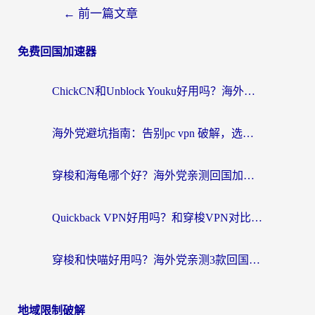
←
前一篇文章
免费回国加速器
ChickCN和Unblock Youku好用吗？海外党亲测3款回国加速器，附iOS免费选择指南
海外党避坑指南：告别pc vpn 破解，选对回国加速器轻松访问国内资源
穿梭和海龟哪个好？海外党亲测回国加速器，附电脑免费VPN推荐
Quickback VPN好用吗？和穿梭VPN对比哪个回国效果更好？海外党必看的真实测评与选择指南
穿梭和快喵好用吗？海外党亲测3款回国加速器，附日本回国VPN避坑指南
地域限制破解