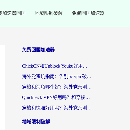
戏加速器回国
地域限制破解
免费回国加速器
免费回国加速器
ChickCN和Unblock Youku好用吗？海外党亲测3款回国加速器，附iOS免费选择指南
海外党避坑指南：告别pc vpn 破解，选对回国加速器轻松访问国内资源
穿梭和海龟哪个好？海外党亲测回国加速器，附电脑免费VPN推荐
Quickback VPN好用吗？和穿梭VPN对比哪个回国效果更好？海外党必看的真实测评与选择指南
穿梭和快喵好用吗？海外党亲测3款回国加速器，附日本回国VPN避坑指南
地域限制破解