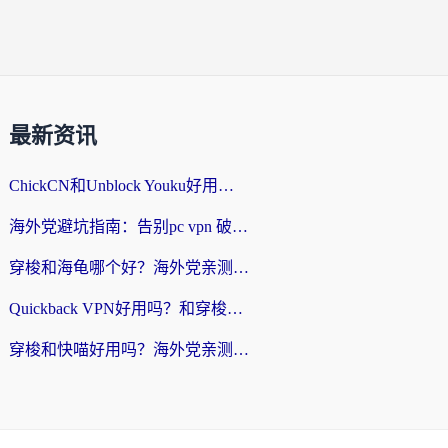
最新资讯
ChickCN和Unblock Youku好用吗？海外党亲测3款回国加速器，附iOS免费选择指南
海外党避坑指南：告别pc vpn 破解，选对回国加速器轻松访问国内资源
穿梭和海龟哪个好？海外党亲测回国加速器，附电脑免费VPN推荐
Quickback VPN好用吗？和穿梭VPN对比哪个回国效果更好？海外党必看的真实测评与选择指南
穿梭和快喵好用吗？海外党亲测3款回国加速器，附日本回国VPN避坑指南