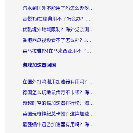
汽水到国外不能用了吗怎么办呀？海外党追剧看片的救星在这里！
音悦Tai在瑞典用不了怎么办？海外华人追剧听歌的实用指南
优酷境外地域限制？海外党亲测：这样看国内剧再也不卡（附3个实用场景解决）
香港西瓜视频看不了怎么办？3步解决海外追剧难题，附靠谱加速器推荐
喜马拉雅FM在马来西亚用不了怎么办？海外华人亲测有效的回国加速指南
游戏加速器回国
在国外打鸣潮用加速器有用吗？安全吗？海外玩家国服游戏加速全指南
德国怎么玩地鼠传奇不卡顿？海外党国服游戏加速全攻略（含战双EVE实用指南）
超越时空的猫加速器排行榜：海外党国服游戏不卡顿的终极选择指南
英国玩枪神纪总卡顿？这篇加速器选择指南帮你告别延迟（附实测推荐）
最强蜗牛迅游加速器有用吗？海外玩家国服游戏加速避坑指南（附德国玩忍者必须死3流星蝴蝶剑解决办法）