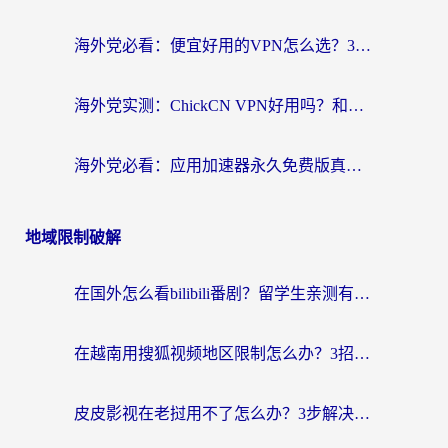
海外党必看：便宜好用的VPN怎么选？3步解决回国访问难题+Steam改区技巧
海外党实测：ChickCN VPN好用吗？和OurPlay VPN对比哪个回国效果更好？附避坑指南
海外党必看：应用加速器永久免费版真的靠谱吗？教你选对回国加速器无缝刷国内资源
地域限制破解
在国外怎么看bilibili番剧？留学生亲测有效的地域限制突破指南（附酷我酷狗音乐解决方法）
在越南用搜狐视频地区限制怎么办？3招解决海外看国内剧难题（附西瓜视频CCTV观看技巧）
皮皮影视在老挝用不了怎么办？3步解决海外看国内影视&财经的痛点