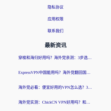
隐私协议
应用权限
联系我们
最新资讯
穿梭和海归好用吗？海外党亲测：3步选对回国加速器，无缝刷国内剧玩手游
ExpressVPN中国能用吗？海外党翻回国内的加速器选择指南（附番茄加速器实测）
海外党必看：便宜好用的VPN怎么选？3步解决回国访问难题+Steam改区技巧
海外党实测：ChickCN VPN好用吗？和OurPlay VPN对比哪个回国效果更好？附避坑指南