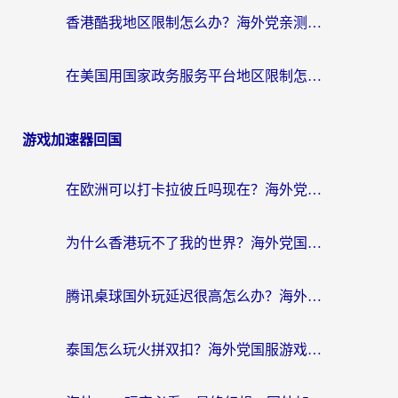
香港酷我地区限制怎么办？海外党亲测有效的回国加速方案来了
在美国用国家政务服务平台地区限制怎么办？海外华人必备的突破攻略（附追剧看片技巧）
游戏加速器回国
在欧洲可以打卡拉彼丘吗现在？海外党国服游戏加速器终极避坑指南
为什么香港玩不了我的世界？海外党国服游戏加速终极解决方案
腾讯桌球国外玩延迟很高怎么办？海外党亲测有效的国服游戏加速指南
泰国怎么玩火拼双扣？海外党国服游戏加速终极指南（附暗区突围植物大战僵尸实测）