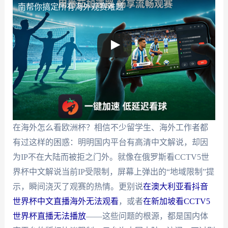
南帮你搞定所有海外观赛难题
在海外怎么看欧洲杯？相信不少留学生、海外工作者都
有过这样的困惑：明明国内平台有高清中文解说，却因
为IP不在大陆而被拒之门外。就像在俄罗斯看CCTV5世
界杯中文解说当前IP受限制，屏幕上弹出的“地域限制”提
示，瞬间浇灭了观赛的热情。更别说
在澳大利亚看抖音
世界杯中文直播海外无法观看
，或者
在新加坡看CCTV5
世界杯直播无法播放
——这些问题的根源，都是国内体