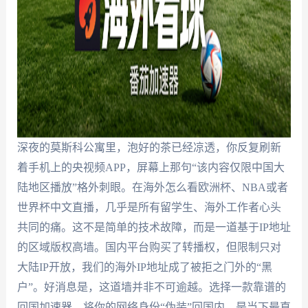
深夜的莫斯科公寓里，泡好的茶已经凉透，你反复刷新
着手机上的央视频APP，屏幕上那句“该内容仅限中国大
陆地区播放”格外刺眼。在海外怎么看欧洲杯、NBA或者
世界杯中文直播，几乎是所有留学生、海外工作者心头
共同的痛。这不是简单的技术故障，而是一道基于IP地址
的区域版权高墙。国内平台购买了转播权，但限制只对
大陆IP开放，我们的海外IP地址成了被拒之门外的“黑
户”。好消息是，这道墙并非不可逾越。选择一款靠谱的
回国加速器，将你的网络身份“伪装”回国内，是当下最直