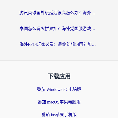
腾讯桌球国外玩延迟很高怎么办？海外党亲测有效的国服游戏加速指南
泰国怎么玩火拼双扣？海外党国服游戏加速终极指南（附暗区突围植物大战僵尸实测）
海外FF14玩家必看：最终幻想14国外加速器下载安装全攻略+卡顿解决秘籍
下载应用
番茄 Windows PC电脑版
番茄 macOS苹果电脑版
番茄 ios苹果手机版