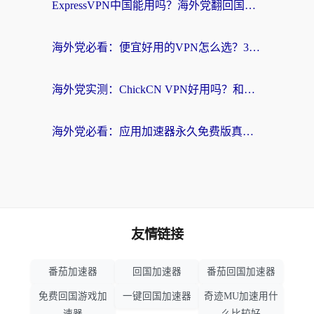
ExpressVPN中国能用吗？海外党翻回国内的加速器选择指南（附番茄加速器实测）
海外党必看：便宜好用的VPN怎么选？3步解决回国访问难题+Steam改区技巧
海外党实测：ChickCN VPN好用吗？和OurPlay VPN对比哪个回国效果更好？附避坑指南
海外党必看：应用加速器永久免费版真的靠谱吗？教你选对回国加速器无缝刷国内资源
友情链接
番茄加速器
回国加速器
番茄回国加速器
免费回国游戏加
一键回国加速器
奇迹MU加速用什
速器
么比较好