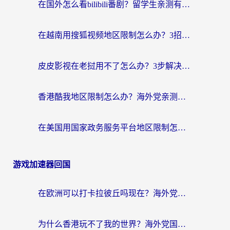
在国外怎么看bilibili番剧？留学生亲测有效的地域限制突破指南（附酷我酷狗音乐解决方法）
在越南用搜狐视频地区限制怎么办？3招解决海外看国内剧难题（附西瓜视频CCTV观看技巧）
皮皮影视在老挝用不了怎么办？3步解决海外看国内影视&财经的痛点
香港酷我地区限制怎么办？海外党亲测有效的回国加速方案来了
在美国用国家政务服务平台地区限制怎么办？海外华人必备的突破攻略（附追剧看片技巧）
游戏加速器回国
在欧洲可以打卡拉彼丘吗现在？海外党国服游戏加速器终极避坑指南
为什么香港玩不了我的世界？海外党国服游戏加速终极解决方案