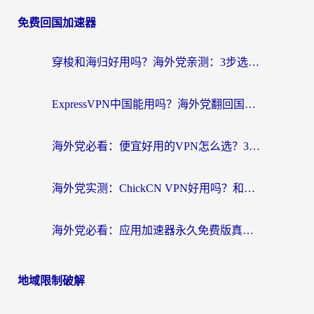
免费回国加速器
穿梭和海归好用吗？海外党亲测：3步选对回国加速器，无缝刷国内剧玩手游
ExpressVPN中国能用吗？海外党翻回国内的加速器选择指南（附番茄加速器实测）
海外党必看：便宜好用的VPN怎么选？3步解决回国访问难题+Steam改区技巧
海外党实测：ChickCN VPN好用吗？和OurPlay VPN对比哪个回国效果更好？附避坑指南
海外党必看：应用加速器永久免费版真的靠谱吗？教你选对回国加速器无缝刷国内资源
地域限制破解