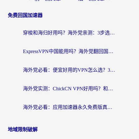
免费回国加速器
穿梭和海归好用吗？海外党亲测：3步选对回国加速器，无缝刷国内剧玩手游
ExpressVPN中国能用吗？海外党翻回国内的加速器选择指南（附番茄加速器实测）
海外党必看：便宜好用的VPN怎么选？3步解决回国访问难题+Steam改区技巧
海外党实测：ChickCN VPN好用吗？和OurPlay VPN对比哪个回国效果更好？附避坑指南
海外党必看：应用加速器永久免费版真的靠谱吗？教你选对回国加速器无缝刷国内资源
地域限制破解