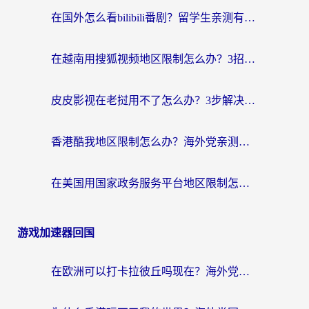
在国外怎么看bilibili番剧？留学生亲测有效的地域限制突破指南（附酷我酷狗音乐解决方法）
在越南用搜狐视频地区限制怎么办？3招解决海外看国内剧难题（附西瓜视频CCTV观看技巧）
皮皮影视在老挝用不了怎么办？3步解决海外看国内影视&财经的痛点
香港酷我地区限制怎么办？海外党亲测有效的回国加速方案来了
在美国用国家政务服务平台地区限制怎么办？海外华人必备的突破攻略（附追剧看片技巧）
游戏加速器回国
在欧洲可以打卡拉彼丘吗现在？海外党国服游戏加速器终极避坑指南