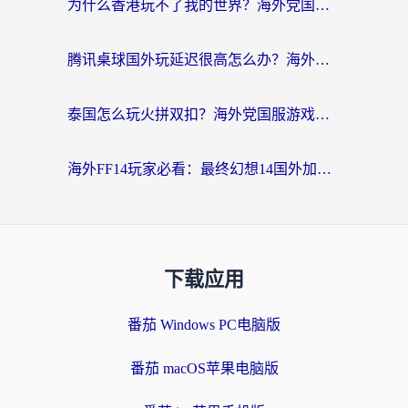
为什么香港玩不了我的世界？海外党国服游戏加速终极解决方案
腾讯桌球国外玩延迟很高怎么办？海外党亲测有效的国服游戏加速指南
泰国怎么玩火拼双扣？海外党国服游戏加速终极指南（附暗区突围植物大战僵尸实测）
海外FF14玩家必看：最终幻想14国外加速器下载安装全攻略+卡顿解决秘籍
下载应用
番茄 Windows PC电脑版
番茄 macOS苹果电脑版