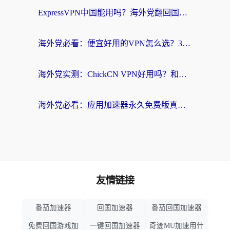
ExpressVPN中国能用吗？海外党翻回国内的加速器选择指南（附番茄加速器实测）
海外党必看：便宜好用的VPN怎么选？3步解决回国访问难题+Steam改区技巧
海外党实测：ChickCN VPN好用吗？和OurPlay VPN对比哪个回国效果更好？附避坑指南
海外党必看：应用加速器永久免费版真的靠谱吗？教你选对回国加速器无缝刷国内资源
友情链接
番茄加速器
回国加速器
番茄回国加速器
免费回国游戏加
一键回国加速器
奇迹MU加速用什