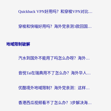
Quickback VPN好用吗？和穿梭VPN对比哪个回国效果更好？海外党必看的真实测评与选择指南
穿梭和快喵好用吗？海外党亲测3款回国加速器，附日本回国VPN避坑指南
地域限制破解
汽水到国外不能用了吗怎么办呀？海外党追剧看片的救星在这里！
音悦Tai在瑞典用不了怎么办？海外华人追剧听歌的实用指南
优酷境外地域限制？海外党亲测：这样看国内剧再也不卡（附3个实用场景解决）
香港西瓜视频看不了怎么办？3步解决海外追剧难题，附靠谱加速器推荐