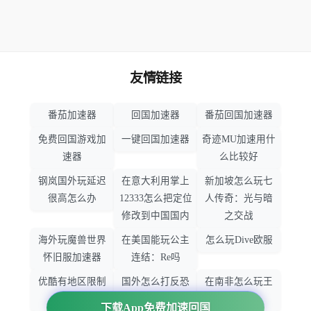
友情链接
番茄加速器
回国加速器
番茄回国加速器
免费回国游戏加
一键回国加速器
奇迹MU加速用什
速器
么比较好
钢岚国外玩延迟
在意大利用掌上
新加坡怎么玩七
很高怎么办
12333怎么把定位
人传奇：光与暗
修改到中国国内
之交战
海外玩魔兽世界
在美国能玩公主
怎么玩Dive欧服
怀旧服加速器
连结：Re吗
优酷有地区限制
国外怎么打反恐
在南非怎么玩王
吗
精英：全球攻势
者荣耀
下载App免费加速回国