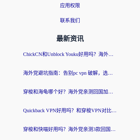
应用权限
联系我们
最新资讯
ChickCN和Unblock Youku好用吗？海外党亲测3款回国加速器，附iOS免费选择指南
海外党避坑指南：告别pc vpn 破解，选对回国加速器轻松访问国内资源
穿梭和海龟哪个好？海外党亲测回国加速器，附电脑免费VPN推荐
Quickback VPN好用吗？和穿梭VPN对比哪个回国效果更好？海外党必看的真实测评与选择指南
穿梭和快喵好用吗？海外党亲测3款回国加速器，附日本回国VPN避坑指南