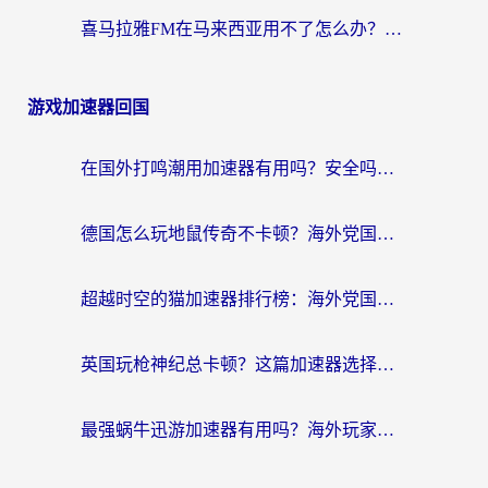
喜马拉雅FM在马来西亚用不了怎么办？海外华人亲测有效的回国加速指南
游戏加速器回国
在国外打鸣潮用加速器有用吗？安全吗？海外玩家国服游戏加速全指南
德国怎么玩地鼠传奇不卡顿？海外党国服游戏加速全攻略（含战双EVE实用指南）
超越时空的猫加速器排行榜：海外党国服游戏不卡顿的终极选择指南
英国玩枪神纪总卡顿？这篇加速器选择指南帮你告别延迟（附实测推荐）
最强蜗牛迅游加速器有用吗？海外玩家国服游戏加速避坑指南（附德国玩忍者必须死3流星蝴蝶剑解决办法）