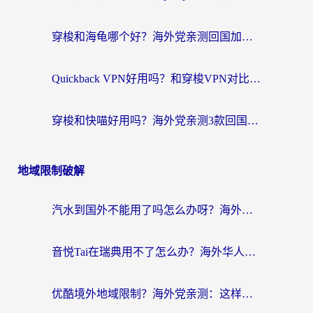
穿梭和海龟哪个好？海外党亲测回国加速器，附电脑免费VPN推荐
Quickback VPN好用吗？和穿梭VPN对比哪个回国效果更好？海外党必看的真实测评与选择指南
穿梭和快喵好用吗？海外党亲测3款回国加速器，附日本回国VPN避坑指南
地域限制破解
汽水到国外不能用了吗怎么办呀？海外党追剧看片的救星在这里！
音悦Tai在瑞典用不了怎么办？海外华人追剧听歌的实用指南
优酷境外地域限制？海外党亲测：这样看国内剧再也不卡（附3个实用场景解决）