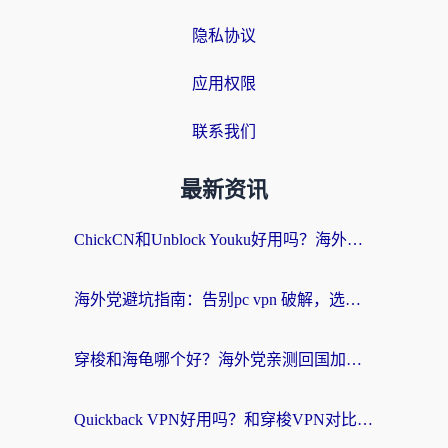
隐私协议
应用权限
联系我们
最新资讯
ChickCN和Unblock Youku好用吗？海外党亲测3款回国加速器，附iOS免费选择指南
海外党避坑指南：告别pc vpn 破解，选对回国加速器轻松访问国内资源
穿梭和海龟哪个好？海外党亲测回国加速器，附电脑免费VPN推荐
Quickback VPN好用吗？和穿梭VPN对比哪个回国效果更好？海外党必看的真实测评与选择指南