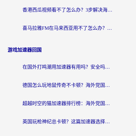
香港西瓜视频看不了怎么办？3步解决海外追剧难题，附靠谱加速器推荐
喜马拉雅FM在马来西亚用不了怎么办？海外华人亲测有效的回国加速指南
游戏加速器回国
在国外打鸣潮用加速器有用吗？安全吗？海外玩家国服游戏加速全指南
德国怎么玩地鼠传奇不卡顿？海外党国服游戏加速全攻略（含战双EVE实用指南）
超越时空的猫加速器排行榜：海外党国服游戏不卡顿的终极选择指南
英国玩枪神纪总卡顿？这篇加速器选择指南帮你告别延迟（附实测推荐）