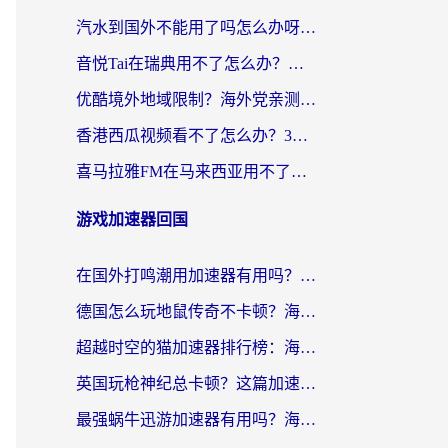
汽水到国外不能用了吗怎么办呀？海外党追剧看片的救星在这里！
音悦Tai在瑞典用不了怎么办？海外华人追剧听歌的实用指南
优酷境外地域限制？海外党亲测：这样看国内剧再也不卡（附3个实用场景解决）
香港西瓜视频看不了怎么办？3步解决海外追剧难题，附靠谱加速器推荐
喜马拉雅FM在马来西亚用不了怎么办？海外华人亲测有效的回国加速指南
游戏加速器回国
在国外打鸣潮用加速器有用吗？安全吗？海外玩家国服游戏加速全指南
德国怎么玩地鼠传奇不卡顿？海外党国服游戏加速全攻略（含战双EVE实用指南）
超越时空的猫加速器排行榜：海外党国服游戏不卡顿的终极选择指南
英国玩枪神纪总卡顿？这篇加速器选择指南帮你告别延迟（附实测推荐）
最强蜗牛迅游加速器有用吗？海外玩家国服游戏加速避坑指南（附德国玩忍者必须死3流星蝴蝶剑解决办法）