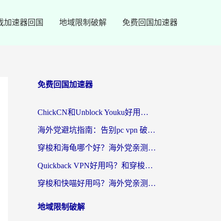
戏加速器回国
地域限制破解
免费回国加速器
免费回国加速器
ChickCN和Unblock Youku好用吗？海外党亲测3款回国加速器，附iOS免费选择指南
海外党避坑指南：告别pc vpn 破解，选对回国加速器轻松访问国内资源
穿梭和海龟哪个好？海外党亲测回国加速器，附电脑免费VPN推荐
Quickback VPN好用吗？和穿梭VPN对比哪个回国效果更好？海外党必看的真实测评与选择指南
穿梭和快喵好用吗？海外党亲测3款回国加速器，附日本回国VPN避坑指南
地域限制破解