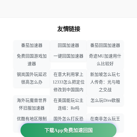
友情链接
番茄加速器
回国加速器
番茄回国加速器
免费回国游戏加
一键回国加速器
奇迹MU加速用什
速器
么比较好
钢岚国外玩延迟
在意大利用掌上
新加坡怎么玩七
很高怎么办
12333怎么把定位
人传奇：光与暗
修改到中国国内
之交战
海外玩魔兽世界
在美国能玩公主
怎么玩Dive欧服
怀旧服加速器
连结：Re吗
优酷有地区限制
国外怎么打反恐
在南非怎么玩王
吗
精英：全球攻势
者荣耀
下载App免费加速回国