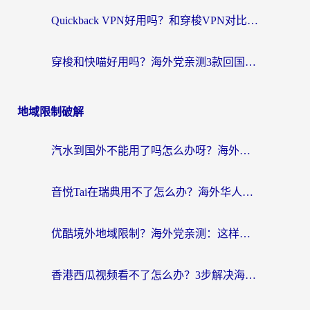
Quickback VPN好用吗？和穿梭VPN对比哪个回国效果更好？海外党必看的真实测评与选择指南
穿梭和快喵好用吗？海外党亲测3款回国加速器，附日本回国VPN避坑指南
地域限制破解
汽水到国外不能用了吗怎么办呀？海外党追剧看片的救星在这里！
音悦Tai在瑞典用不了怎么办？海外华人追剧听歌的实用指南
优酷境外地域限制？海外党亲测：这样看国内剧再也不卡（附3个实用场景解决）
香港西瓜视频看不了怎么办？3步解决海外追剧难题，附靠谱加速器推荐