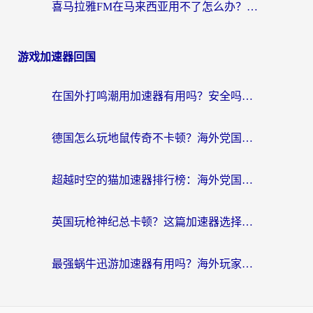
喜马拉雅FM在马来西亚用不了怎么办？海外华人亲测有效的回国加速指南
游戏加速器回国
在国外打鸣潮用加速器有用吗？安全吗？海外玩家国服游戏加速全指南
德国怎么玩地鼠传奇不卡顿？海外党国服游戏加速全攻略（含战双EVE实用指南）
超越时空的猫加速器排行榜：海外党国服游戏不卡顿的终极选择指南
英国玩枪神纪总卡顿？这篇加速器选择指南帮你告别延迟（附实测推荐）
最强蜗牛迅游加速器有用吗？海外玩家国服游戏加速避坑指南（附德国玩忍者必须死3流星蝴蝶剑解决办法）