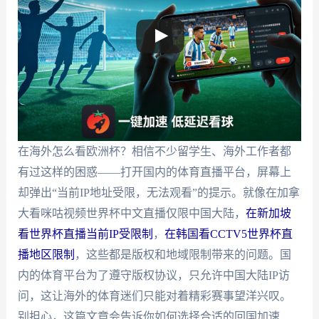
在海外怎么看欧洲杯？相信不少留学生、海外工作者都
有过这样的困惑——打开国内的体育直播平台，屏幕上
却弹出“当前IP地址受限，无法观看”的提示。就像在加拿
大看咪咕视频世界杯中文直播仅限中国大陆，
在新加坡
看世界杯直播当前IP受限制
，
在韩国看CCTV5世界杯直
播地区限制
，这些都是版权和地域限制带来的问题。国
内的体育平台为了遵守版权协议，只允许中国大陆IP访
问，这让海外的体育迷们只能对着精彩赛事望洋兴叹。
别担心，这篇文章会告诉你如何选择合适的回国加速