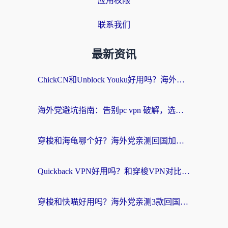
应用权限
联系我们
最新资讯
ChickCN和Unblock Youku好用吗？海外党亲测3款回国加速器，附iOS免费选择指南
海外党避坑指南：告别pc vpn 破解，选对回国加速器轻松访问国内资源
穿梭和海龟哪个好？海外党亲测回国加速器，附电脑免费VPN推荐
Quickback VPN好用吗？和穿梭VPN对比哪个回国效果更好？海外党必看的真实测评与选择指南
穿梭和快喵好用吗？海外党亲测3款回国加速器，附日本回国VPN避坑指南