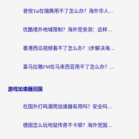
音悦Tai在瑞典用不了怎么办？海外华人追剧听歌的实用指南
优酷境外地域限制？海外党亲测：这样看国内剧再也不卡（附3个实用场景解决）
香港西瓜视频看不了怎么办？3步解决海外追剧难题，附靠谱加速器推荐
喜马拉雅FM在马来西亚用不了怎么办？海外华人亲测有效的回国加速指南
游戏加速器回国
在国外打鸣潮用加速器有用吗？安全吗？海外玩家国服游戏加速全指南
德国怎么玩地鼠传奇不卡顿？海外党国服游戏加速全攻略（含战双EVE实用指南）