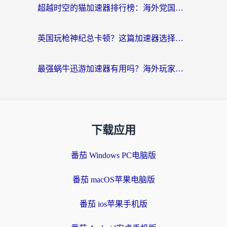
超越时空的猫加速器排行榜：海外党国服游戏不卡顿的终极选择指南
英国玩枪神纪总卡顿？这篇加速器选择指南帮你告别延迟（附实测推荐）
最强蜗牛迅游加速器有用吗？海外玩家国服游戏加速避坑指南（附德国玩忍者必须死3流星蝴蝶剑解决办法）
下载应用
番茄 Windows PC电脑版
番茄 macOS苹果电脑版
番茄 ios苹果手机版