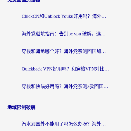
ChickCN和Unblock Youku好用吗？海外党亲测3款回国加速器，附iOS免费选择指南
海外党避坑指南：告别pc vpn 破解，选对回国加速器轻松访问国内资源
穿梭和海龟哪个好？海外党亲测回国加速器，附电脑免费VPN推荐
Quickback VPN好用吗？和穿梭VPN对比哪个回国效果更好？海外党必看的真实测评与选择指南
穿梭和快喵好用吗？海外党亲测3款回国加速器，附日本回国VPN避坑指南
地域限制破解
汽水到国外不能用了吗怎么办呀？海外党追剧看片的救星在这里！