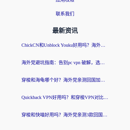
联系我们
最新资讯
ChickCN和Unblock Youku好用吗？海外党亲测3款回国加速器，附iOS免费选择指南
海外党避坑指南：告别pc vpn 破解，选对回国加速器轻松访问国内资源
穿梭和海龟哪个好？海外党亲测回国加速器，附电脑免费VPN推荐
Quickback VPN好用吗？和穿梭VPN对比哪个回国效果更好？海外党必看的真实测评与选择指南
穿梭和快喵好用吗？海外党亲测3款回国加速器，附日本回国VPN避坑指南