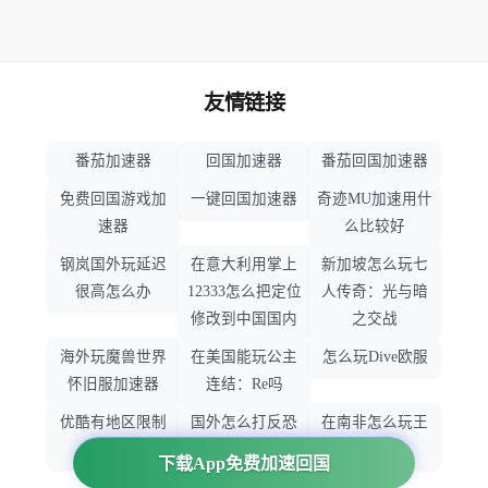
友情链接
番茄加速器
回国加速器
番茄回国加速器
免费回国游戏加
一键回国加速器
奇迹MU加速用什
速器
么比较好
钢岚国外玩延迟
在意大利用掌上
新加坡怎么玩七
很高怎么办
12333怎么把定位
人传奇：光与暗
修改到中国国内
之交战
海外玩魔兽世界
在美国能玩公主
怎么玩Dive欧服
怀旧服加速器
连结：Re吗
优酷有地区限制
国外怎么打反恐
在南非怎么玩王
吗
精英：全球攻势
者荣耀
下载App免费加速回国