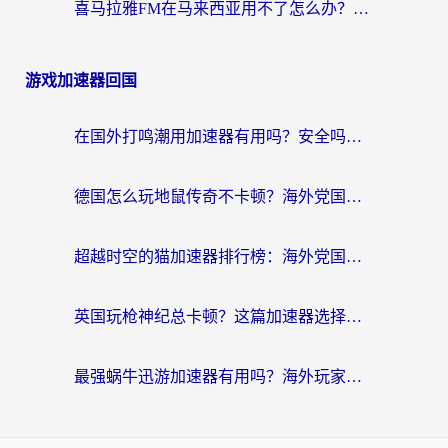
喜马拉雅FM在马来西亚用不了怎么办？海外华人亲测有效的回国加速指南
游戏加速器回国
在国外打鸣潮用加速器有用吗？安全吗？海外玩家国服游戏加速全指南
德国怎么玩地鼠传奇不卡顿？海外党国服游戏加速全攻略（含战双EVE实用指南）
超越时空的猫加速器排行榜：海外党国服游戏不卡顿的终极选择指南
英国玩枪神纪总卡顿？这篇加速器选择指南帮你告别延迟（附实测推荐）
最强蜗牛迅游加速器有用吗？海外玩家国服游戏加速避坑指南（附德国玩忍者必须死3流星蝴蝶剑解决办法）