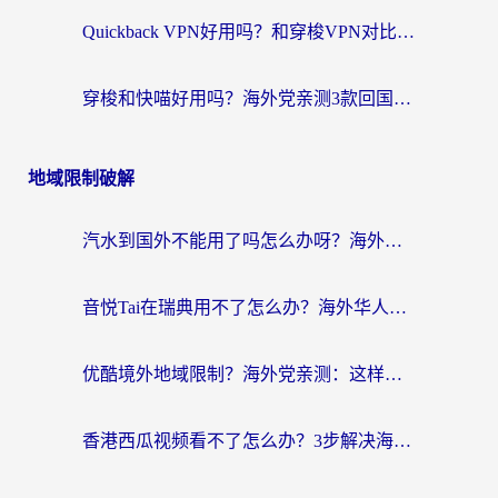
Quickback VPN好用吗？和穿梭VPN对比哪个回国效果更好？海外党必看的真实测评与选择指南
穿梭和快喵好用吗？海外党亲测3款回国加速器，附日本回国VPN避坑指南
地域限制破解
汽水到国外不能用了吗怎么办呀？海外党追剧看片的救星在这里！
音悦Tai在瑞典用不了怎么办？海外华人追剧听歌的实用指南
优酷境外地域限制？海外党亲测：这样看国内剧再也不卡（附3个实用场景解决）
香港西瓜视频看不了怎么办？3步解决海外追剧难题，附靠谱加速器推荐