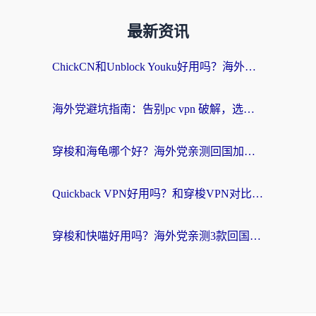
最新资讯
ChickCN和Unblock Youku好用吗？海外党亲测3款回国加速器，附iOS免费选择指南
海外党避坑指南：告别pc vpn 破解，选对回国加速器轻松访问国内资源
穿梭和海龟哪个好？海外党亲测回国加速器，附电脑免费VPN推荐
Quickback VPN好用吗？和穿梭VPN对比哪个回国效果更好？海外党必看的真实测评与选择指南
穿梭和快喵好用吗？海外党亲测3款回国加速器，附日本回国VPN避坑指南