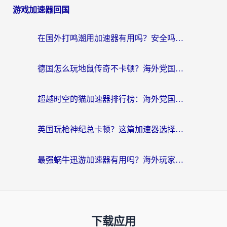
游戏加速器回国
在国外打鸣潮用加速器有用吗？安全吗？海外玩家国服游戏加速全指南
德国怎么玩地鼠传奇不卡顿？海外党国服游戏加速全攻略（含战双EVE实用指南）
超越时空的猫加速器排行榜：海外党国服游戏不卡顿的终极选择指南
英国玩枪神纪总卡顿？这篇加速器选择指南帮你告别延迟（附实测推荐）
最强蜗牛迅游加速器有用吗？海外玩家国服游戏加速避坑指南（附德国玩忍者必须死3流星蝴蝶剑解决办法）
下载应用