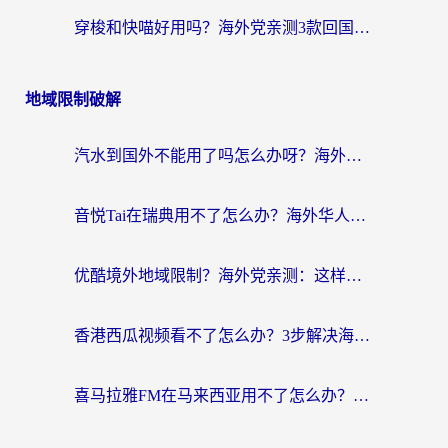
穿梭和快喵好用吗？海外党亲测3款回国加速器，附日本回国VPN避坑指南
地域限制破解
汽水到国外不能用了吗怎么办呀？海外党追剧看片的救星在这里！
音悦Tai在瑞典用不了怎么办？海外华人追剧听歌的实用指南
优酷境外地域限制？海外党亲测：这样看国内剧再也不卡（附3个实用场景解决）
香港西瓜视频看不了怎么办？3步解决海外追剧难题，附靠谱加速器推荐
喜马拉雅FM在马来西亚用不了怎么办？海外华人亲测有效的回国加速指南