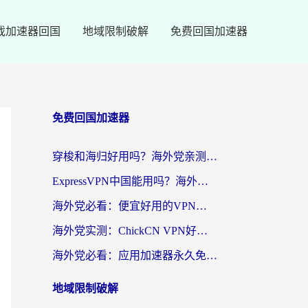
戏加速器回国
地域限制破解
免费回国加速器
免费回国加速器
穿梭和海归好用吗？海外党亲测：3步选对回国加速器，无缝刷国内剧玩手游
ExpressVPN中国能用吗？海外党翻回国内的加速器选择指南（附番茄加速器实测）
海外党必看：便宜好用的VPN怎么选？3步解决回国访问难题+Steam改区技巧
海外党实测：ChickCN VPN好用吗？和OurPlay VPN对比哪个回国效果更好？附避坑指南
海外党必看：应用加速器永久免费版真的靠谱吗？教你选对回国加速器无缝刷国内资源
地域限制破解