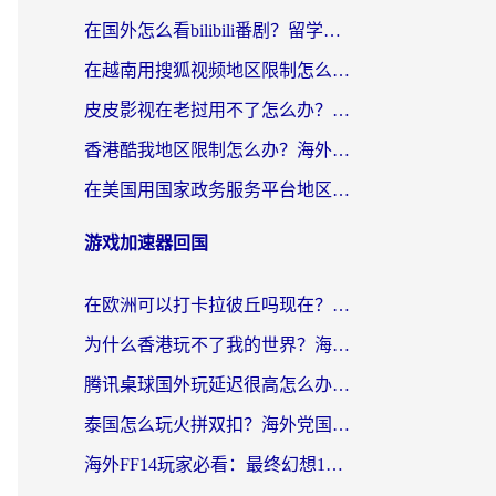
在国外怎么看bilibili番剧？留学生亲测有效的地域限制突破指南（附酷我酷狗音乐解决方法）
在越南用搜狐视频地区限制怎么办？3招解决海外看国内剧难题（附西瓜视频CCTV观看技巧）
皮皮影视在老挝用不了怎么办？3步解决海外看国内影视&财经的痛点
香港酷我地区限制怎么办？海外党亲测有效的回国加速方案来了
在美国用国家政务服务平台地区限制怎么办？海外华人必备的突破攻略（附追剧看片技巧）
游戏加速器回国
在欧洲可以打卡拉彼丘吗现在？海外党国服游戏加速器终极避坑指南
为什么香港玩不了我的世界？海外党国服游戏加速终极解决方案
腾讯桌球国外玩延迟很高怎么办？海外党亲测有效的国服游戏加速指南
泰国怎么玩火拼双扣？海外党国服游戏加速终极指南（附暗区突围植物大战僵尸实测）
海外FF14玩家必看：最终幻想14国外加速器下载安装全攻略+卡顿解决秘籍