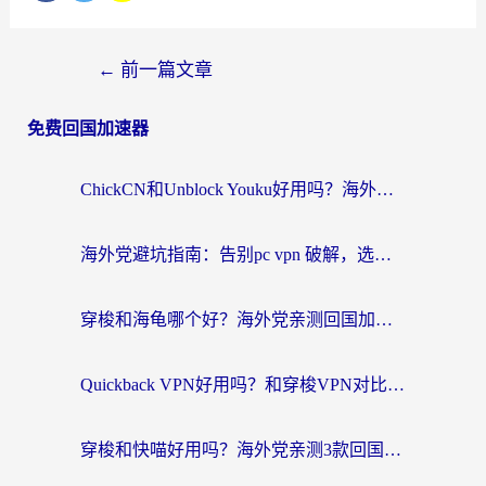
←
前一篇文章
免费回国加速器
ChickCN和Unblock Youku好用吗？海外党亲测3款回国加速器，附iOS免费选择指南
海外党避坑指南：告别pc vpn 破解，选对回国加速器轻松访问国内资源
穿梭和海龟哪个好？海外党亲测回国加速器，附电脑免费VPN推荐
Quickback VPN好用吗？和穿梭VPN对比哪个回国效果更好？海外党必看的真实测评与选择指南
穿梭和快喵好用吗？海外党亲测3款回国加速器，附日本回国VPN避坑指南