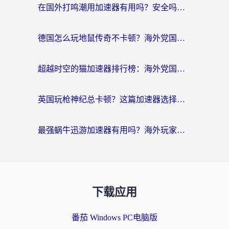
在国外打鸣潮用加速器有用吗？安全吗？海外玩家国服游戏加速全指南
德国怎么玩地鼠传奇不卡顿？海外党国服游戏加速全攻略（含战双EVE实用指南）
超越时空的猫加速器排行榜：海外党国服游戏不卡顿的终极选择指南
英国玩枪神纪总卡顿？这篇加速器选择指南帮你告别延迟（附实测推荐）
最强蜗牛迅游加速器有用吗？海外玩家国服游戏加速避坑指南（附德国玩忍者必须死3流星蝴蝶剑解决办法）
下载应用
番茄 Windows PC电脑版