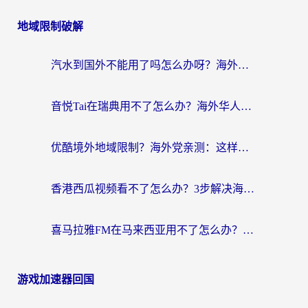
地域限制破解
汽水到国外不能用了吗怎么办呀？海外党追剧看片的救星在这里！
音悦Tai在瑞典用不了怎么办？海外华人追剧听歌的实用指南
优酷境外地域限制？海外党亲测：这样看国内剧再也不卡（附3个实用场景解决）
香港西瓜视频看不了怎么办？3步解决海外追剧难题，附靠谱加速器推荐
喜马拉雅FM在马来西亚用不了怎么办？海外华人亲测有效的回国加速指南
游戏加速器回国