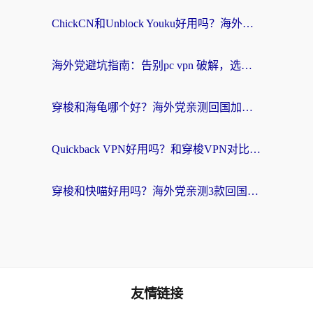
ChickCN和Unblock Youku好用吗？海外党亲测3款回国加速器，附iOS免费选择指南
海外党避坑指南：告别pc vpn 破解，选对回国加速器轻松访问国内资源
穿梭和海龟哪个好？海外党亲测回国加速器，附电脑免费VPN推荐
Quickback VPN好用吗？和穿梭VPN对比哪个回国效果更好？海外党必看的真实测评与选择指南
穿梭和快喵好用吗？海外党亲测3款回国加速器，附日本回国VPN避坑指南
友情链接