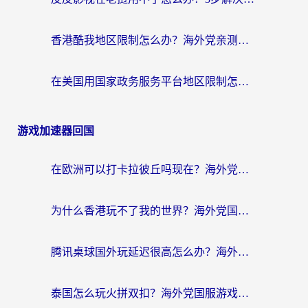
香港酷我地区限制怎么办？海外党亲测有效的回国加速方案来了
在美国用国家政务服务平台地区限制怎么办？海外华人必备的突破攻略（附追剧看片技巧）
游戏加速器回国
在欧洲可以打卡拉彼丘吗现在？海外党国服游戏加速器终极避坑指南
为什么香港玩不了我的世界？海外党国服游戏加速终极解决方案
腾讯桌球国外玩延迟很高怎么办？海外党亲测有效的国服游戏加速指南
泰国怎么玩火拼双扣？海外党国服游戏加速终极指南（附暗区突围植物大战僵尸实测）