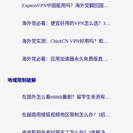
ExpressVPN中国能用吗？海外党翻回国内的加速器选择指南（附番茄加速器实测）
海外党必看：便宜好用的VPN怎么选？3步解决回国访问难题+Steam改区技巧
海外党实测：ChickCN VPN好用吗？和OurPlay VPN对比哪个回国效果更好？附避坑指南
海外党必看：应用加速器永久免费版真的靠谱吗？教你选对回国加速器无缝刷国内资源
地域限制破解
在国外怎么看bilibili番剧？留学生亲测有效的地域限制突破指南（附酷我酷狗音乐解决方法）
在越南用搜狐视频地区限制怎么办？3招解决海外看国内剧难题（附西瓜视频CCTV观看技巧）
皮皮影视在老挝用不了怎么办？3步解决海外看国内影视&财经的痛点