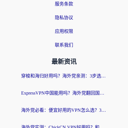
服务条款
隐私协议
应用权限
联系我们
最新资讯
穿梭和海归好用吗？海外党亲测：3步选对回国加速器，无缝刷国内剧玩手游
ExpressVPN中国能用吗？海外党翻回国内的加速器选择指南（附番茄加速器实测）
海外党必看：便宜好用的VPN怎么选？3步解决回国访问难题+Steam改区技巧
海外党实测：ChickCN VPN好用吗？和OurPlay VPN对比哪个回国效果更好？附避坑指南