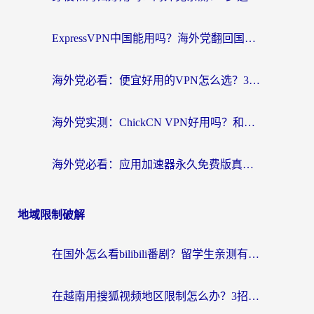
ExpressVPN中国能用吗？海外党翻回国内的加速器选择指南（附番茄加速器实测）
海外党必看：便宜好用的VPN怎么选？3步解决回国访问难题+Steam改区技巧
海外党实测：ChickCN VPN好用吗？和OurPlay VPN对比哪个回国效果更好？附避坑指南
海外党必看：应用加速器永久免费版真的靠谱吗？教你选对回国加速器无缝刷国内资源
地域限制破解
在国外怎么看bilibili番剧？留学生亲测有效的地域限制突破指南（附酷我酷狗音乐解决方法）
在越南用搜狐视频地区限制怎么办？3招解决海外看国内剧难题（附西瓜视频CCTV观看技巧）