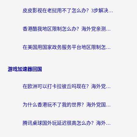
皮皮影视在老挝用不了怎么办？3步解决海外看国内影视&财经的痛点
香港酷我地区限制怎么办？海外党亲测有效的回国加速方案来了
在美国用国家政务服务平台地区限制怎么办？海外华人必备的突破攻略（附追剧看片技巧）
游戏加速器回国
在欧洲可以打卡拉彼丘吗现在？海外党国服游戏加速器终极避坑指南
为什么香港玩不了我的世界？海外党国服游戏加速终极解决方案
腾讯桌球国外玩延迟很高怎么办？海外党亲测有效的国服游戏加速指南