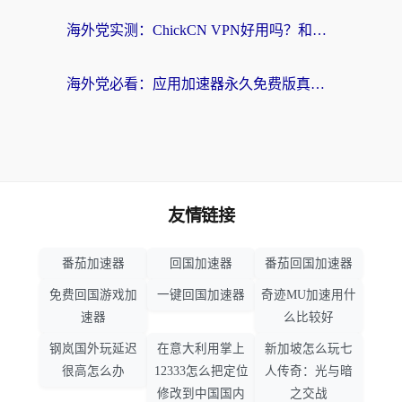
海外党实测：ChickCN VPN好用吗？和OurPlay VPN对比哪个回国效果更好？附避坑指南
海外党必看：应用加速器永久免费版真的靠谱吗？教你选对回国加速器无缝刷国内资源
友情链接
番茄加速器
回国加速器
番茄回国加速器
免费回国游戏加
一键回国加速器
奇迹MU加速用什
速器
么比较好
钢岚国外玩延迟
在意大利用掌上
新加坡怎么玩七
很高怎么办
12333怎么把定位
人传奇：光与暗
修改到中国国内
之交战