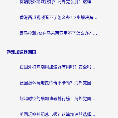
优酷境外地域限制？海外党亲测：这样看国内剧再也不卡（附3个实用场景解决）
香港西瓜视频看不了怎么办？3步解决海外追剧难题，附靠谱加速器推荐
喜马拉雅FM在马来西亚用不了怎么办？海外华人亲测有效的回国加速指南
游戏加速器回国
在国外打鸣潮用加速器有用吗？安全吗？海外玩家国服游戏加速全指南
德国怎么玩地鼠传奇不卡顿？海外党国服游戏加速全攻略（含战双EVE实用指南）
超越时空的猫加速器排行榜：海外党国服游戏不卡顿的终极选择指南
英国玩枪神纪总卡顿？这篇加速器选择指南帮你告别延迟（附实测推荐）