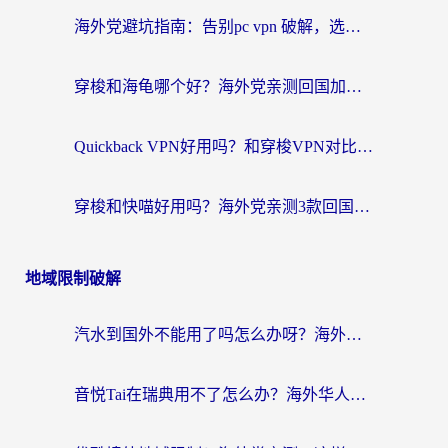
海外党避坑指南：告别pc vpn 破解，选对回国加速器轻松访问国内资源
穿梭和海龟哪个好？海外党亲测回国加速器，附电脑免费VPN推荐
Quickback VPN好用吗？和穿梭VPN对比哪个回国效果更好？海外党必看的真实测评与选择指南
穿梭和快喵好用吗？海外党亲测3款回国加速器，附日本回国VPN避坑指南
地域限制破解
汽水到国外不能用了吗怎么办呀？海外党追剧看片的救星在这里！
音悦Tai在瑞典用不了怎么办？海外华人追剧听歌的实用指南