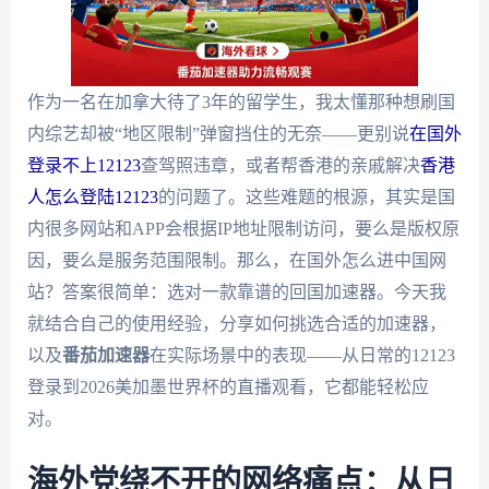
作为一名在加拿大待了3年的留学生，我太懂那种想刷国
内综艺却被“地区限制”弹窗挡住的无奈——更别说
在国外
登录不上12123
查驾照违章，或者帮香港的亲戚解决
香港
人怎么登陆12123
的问题了。这些难题的根源，其实是国
内很多网站和APP会根据IP地址限制访问，要么是版权原
因，要么是服务范围限制。那么，在国外怎么进中国网
站？答案很简单：选对一款靠谱的回国加速器。今天我
就结合自己的使用经验，分享如何挑选合适的加速器，
以及
番茄加速器
在实际场景中的表现——从日常的12123
登录到2026美加墨世界杯的直播观看，它都能轻松应
对。
海外党绕不开的网络痛点：从日