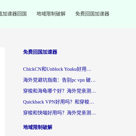
戏加速器回国
地域限制破解
免费回国加速器
免费回国加速器
ChickCN和Unblock Youku好用吗？海外党亲测3款回国加速器，附iOS免费选择指南
海外党避坑指南：告别pc vpn 破解，选对回国加速器轻松访问国内资源
穿梭和海龟哪个好？海外党亲测回国加速器，附电脑免费VPN推荐
Quickback VPN好用吗？和穿梭VPN对比哪个回国效果更好？海外党必看的真实测评与选择指南
穿梭和快喵好用吗？海外党亲测3款回国加速器，附日本回国VPN避坑指南
地域限制破解