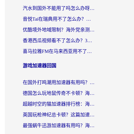
汽水到国外不能用了吗怎么办呀？海外党追剧看片的救星在这里！
音悦Tai在瑞典用不了怎么办？海外华人追剧听歌的实用指南
优酷境外地域限制？海外党亲测：这样看国内剧再也不卡（附3个实用场景解决）
香港西瓜视频看不了怎么办？3步解决海外追剧难题，附靠谱加速器推荐
喜马拉雅FM在马来西亚用不了怎么办？海外华人亲测有效的回国加速指南
游戏加速器回国
在国外打鸣潮用加速器有用吗？安全吗？海外玩家国服游戏加速全指南
德国怎么玩地鼠传奇不卡顿？海外党国服游戏加速全攻略（含战双EVE实用指南）
超越时空的猫加速器排行榜：海外党国服游戏不卡顿的终极选择指南
英国玩枪神纪总卡顿？这篇加速器选择指南帮你告别延迟（附实测推荐）
最强蜗牛迅游加速器有用吗？海外玩家国服游戏加速避坑指南（附德国玩忍者必须死3流星蝴蝶剑解决办法）