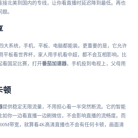
连接北美到国内的专线，让你看直播时延迟降到最低。再也
问题。
享
ws、mac四大系统，手机、平板、电脑都能装。更重要的是，它允许
友用平板看世界杯，家人用手机看中超，都不会互相影响。比
起看国足比赛，打开
番茄加速器
，手机投到电视上，父母用
卡顿
器
提供稳定无限流量，不用担心看一半突然断流。它的智能
比如你一边看直播一边刷微信，不会影响直播的流畅度。而
00M带宽，就算看4K高清直播也不会有任何卡顿，画面清