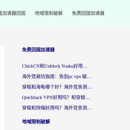
戏加速器回国
地域限制破解
免费回国加速器
免费回国加速器
ChickCN和Unblock Youku好用吗？海外党亲测3款回国加速器，附iOS免费选择指南
海外党避坑指南：告别pc vpn 破解，选对回国加速器轻松访问国内资源
穿梭和海龟哪个好？海外党亲测回国加速器，附电脑免费VPN推荐
Quickback VPN好用吗？和穿梭VPN对比哪个回国效果更好？海外党必看的真实测评与选择指南
穿梭和快喵好用吗？海外党亲测3款回国加速器，附日本回国VPN避坑指南
地域限制破解