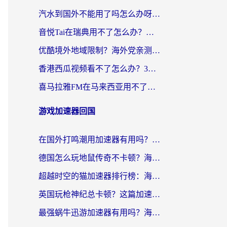
汽水到国外不能用了吗怎么办呀？海外党追剧看片的救星在这里！
音悦Tai在瑞典用不了怎么办？海外华人追剧听歌的实用指南
优酷境外地域限制？海外党亲测：这样看国内剧再也不卡（附3个实用场景解决）
香港西瓜视频看不了怎么办？3步解决海外追剧难题，附靠谱加速器推荐
喜马拉雅FM在马来西亚用不了怎么办？海外华人亲测有效的回国加速指南
游戏加速器回国
在国外打鸣潮用加速器有用吗？安全吗？海外玩家国服游戏加速全指南
德国怎么玩地鼠传奇不卡顿？海外党国服游戏加速全攻略（含战双EVE实用指南）
超越时空的猫加速器排行榜：海外党国服游戏不卡顿的终极选择指南
英国玩枪神纪总卡顿？这篇加速器选择指南帮你告别延迟（附实测推荐）
最强蜗牛迅游加速器有用吗？海外玩家国服游戏加速避坑指南（附德国玩忍者必须死3流星蝴蝶剑解决办法）