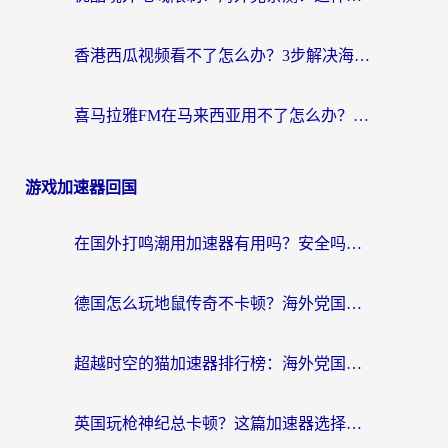
香港西瓜视频看不了怎么办？3步解决海外追剧难题，附靠谱加速器推荐
喜马拉雅FM在马来西亚用不了怎么办？海外华人亲测有效的回国加速指南
游戏加速器回国
在国外打鸣潮用加速器有用吗？安全吗？海外玩家国服游戏加速全指南
德国怎么玩地鼠传奇不卡顿？海外党国服游戏加速全攻略（含战双EVE实用指南）
超越时空的猫加速器排行榜：海外党国服游戏不卡顿的终极选择指南
英国玩枪神纪总卡顿？这篇加速器选择指南帮你告别延迟（附实测推荐）