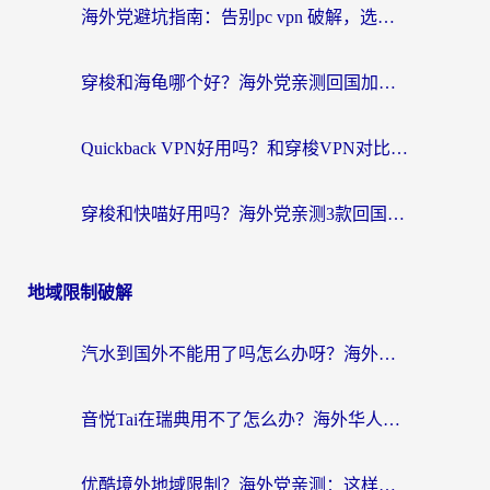
海外党避坑指南：告别pc vpn 破解，选对回国加速器轻松访问国内资源
穿梭和海龟哪个好？海外党亲测回国加速器，附电脑免费VPN推荐
Quickback VPN好用吗？和穿梭VPN对比哪个回国效果更好？海外党必看的真实测评与选择指南
穿梭和快喵好用吗？海外党亲测3款回国加速器，附日本回国VPN避坑指南
地域限制破解
汽水到国外不能用了吗怎么办呀？海外党追剧看片的救星在这里！
音悦Tai在瑞典用不了怎么办？海外华人追剧听歌的实用指南
优酷境外地域限制？海外党亲测：这样看国内剧再也不卡（附3个实用场景解决）