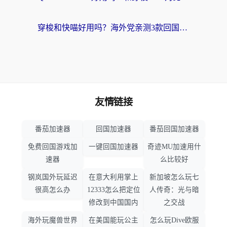
穿梭和快喵好用吗？海外党亲测3款回国加速器，附日本回国VPN避坑指南
友情链接
番茄加速器
回国加速器
番茄回国加速器
免费回国游戏加
一键回国加速器
奇迹MU加速用什
速器
么比较好
钢岚国外玩延迟
在意大利用掌上
新加坡怎么玩七
很高怎么办
12333怎么把定位
人传奇：光与暗
修改到中国国内
之交战
海外玩魔兽世界
在美国能玩公主
怎么玩Dive欧服