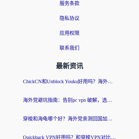
服务条款
隐私协议
应用权限
联系我们
最新资讯
ChickCN和Unblock Youku好用吗？海外党亲测3款回国加速器，附iOS免费选择指南
海外党避坑指南：告别pc vpn 破解，选对回国加速器轻松访问国内资源
穿梭和海龟哪个好？海外党亲测回国加速器，附电脑免费VPN推荐
Quickback VPN好用吗？和穿梭VPN对比哪个回国效果更好？海外党必看的真实测评与选择指南