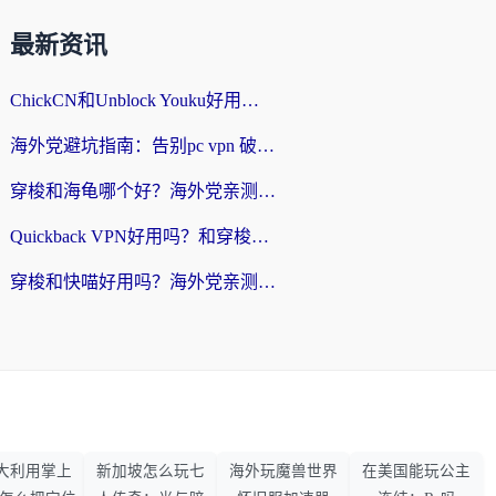
最新资讯
ChickCN和Unblock Youku好用吗？海外党亲测3款回国加速器，附iOS免费选择指南
海外党避坑指南：告别pc vpn 破解，选对回国加速器轻松访问国内资源
穿梭和海龟哪个好？海外党亲测回国加速器，附电脑免费VPN推荐
Quickback VPN好用吗？和穿梭VPN对比哪个回国效果更好？海外党必看的真实测评与选择指南
穿梭和快喵好用吗？海外党亲测3款回国加速器，附日本回国VPN避坑指南
大利用掌上
新加坡怎么玩七
海外玩魔兽世界
在美国能玩公主