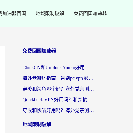
戏加速器回国
地域限制破解
免费回国加速器
免费回国加速器
ChickCN和Unblock Youku好用吗？海外党亲测3款回国加速器，附iOS免费选择指南
海外党避坑指南：告别pc vpn 破解，选对回国加速器轻松访问国内资源
穿梭和海龟哪个好？海外党亲测回国加速器，附电脑免费VPN推荐
Quickback VPN好用吗？和穿梭VPN对比哪个回国效果更好？海外党必看的真实测评与选择指南
穿梭和快喵好用吗？海外党亲测3款回国加速器，附日本回国VPN避坑指南
地域限制破解