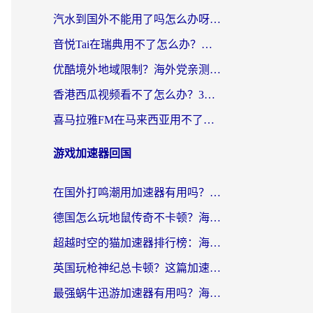
汽水到国外不能用了吗怎么办呀？海外党追剧看片的救星在这里！
音悦Tai在瑞典用不了怎么办？海外华人追剧听歌的实用指南
优酷境外地域限制？海外党亲测：这样看国内剧再也不卡（附3个实用场景解决）
香港西瓜视频看不了怎么办？3步解决海外追剧难题，附靠谱加速器推荐
喜马拉雅FM在马来西亚用不了怎么办？海外华人亲测有效的回国加速指南
游戏加速器回国
在国外打鸣潮用加速器有用吗？安全吗？海外玩家国服游戏加速全指南
德国怎么玩地鼠传奇不卡顿？海外党国服游戏加速全攻略（含战双EVE实用指南）
超越时空的猫加速器排行榜：海外党国服游戏不卡顿的终极选择指南
英国玩枪神纪总卡顿？这篇加速器选择指南帮你告别延迟（附实测推荐）
最强蜗牛迅游加速器有用吗？海外玩家国服游戏加速避坑指南（附德国玩忍者必须死3流星蝴蝶剑解决办法）