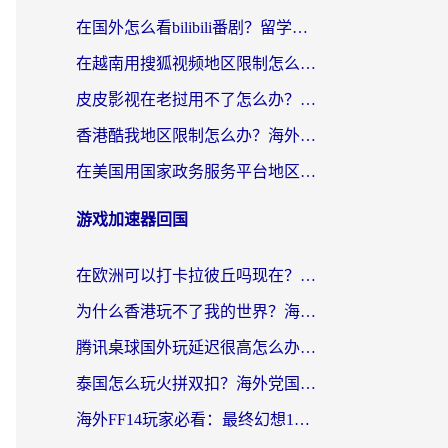
在国外怎么看bilibili番剧？留学生亲测有效的地域限制突破指南（附酷我酷狗音乐解决方法）
在越南用搜狐视频地区限制怎么办？3招解决海外看国内剧难题（附西瓜视频CCTV观看技巧）
皮皮影视在老挝用不了怎么办？3步解决海外看国内影视&财经的痛点
香港酷我地区限制怎么办？海外党亲测有效的回国加速方案来了
在美国用国家政务服务平台地区限制怎么办？海外华人必备的突破攻略（附追剧看片技巧）
游戏加速器回国
在欧洲可以打卡拉彼丘吗现在？海外党国服游戏加速器终极避坑指南
为什么香港玩不了我的世界？海外党国服游戏加速终极解决方案
腾讯桌球国外玩延迟很高怎么办？海外党亲测有效的国服游戏加速指南
泰国怎么玩火拼双扣？海外党国服游戏加速终极指南（附暗区突围植物大战僵尸实测）
海外FF14玩家必看：最终幻想14国外加速器下载安装全攻略+卡顿解决秘籍