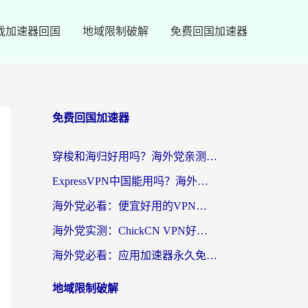
戏加速器回国
地域限制破解
免费回国加速器
免费回国加速器
穿梭和海归好用吗？海外党亲测：3步选对回国加速器，无缝刷国内剧玩手游
ExpressVPN中国能用吗？海外党翻回国内的加速器选择指南（附番茄加速器实测）
海外党必看：便宜好用的VPN怎么选？3步解决回国访问难题+Steam改区技巧
海外党实测：ChickCN VPN好用吗？和OurPlay VPN对比哪个回国效果更好？附避坑指南
海外党必看：应用加速器永久免费版真的靠谱吗？教你选对回国加速器无缝刷国内资源
地域限制破解