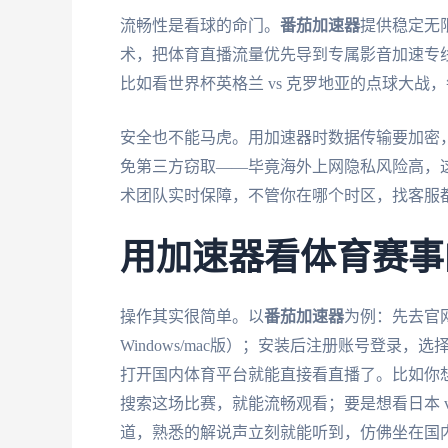
流畅性是看球的命门。
番茄加速器
提供稳定无
术，把体育直播流量优先导到专属影音加速专线
比如看世界杯英格兰 vs 克罗地亚的点球大
安全也不能马虎。用加速器时数据传输要加密，
免第三方窃取——毕竟海外上网隐私风险高，
术团队实时保障，不管你在哪个时区，找客服
用加速器看体育赛事
操作其实很简单。以
番茄加速器
为例：先去官网
Windows/mac版）；安装后注册账号登录
打开国内体育平台就能直接看直播了。比如你想在
搜索这场比赛，就能流畅观看；要是想看日本 
道，熟悉的解说声立刻就能听到，仿佛坐在国