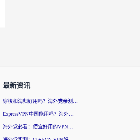
最新资讯
穿梭和海归好用吗？海外党亲测：3步选对回国加速器，无缝刷国内剧玩手游
ExpressVPN中国能用吗？海外党翻回国内的加速器选择指南（附番茄加速器实测）
海外党必看：便宜好用的VPN怎么选？3步解决回国访问难题+Steam改区技巧
海外党实测：ChickCN VPN好用吗？和OurPlay VPN对比哪个回国效果更好？附避坑指南