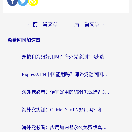
←
前一篇文章
后一篇文章
→
免费回国加速器
穿梭和海归好用吗？海外党亲测：3步选对回国加速器，无缝刷国内剧玩手游
ExpressVPN中国能用吗？海外党翻回国内的加速器选择指南（附番茄加速器实测）
海外党必看：便宜好用的VPN怎么选？3步解决回国访问难题+Steam改区技巧
海外党实测：ChickCN VPN好用吗？和OurPlay VPN对比哪个回国效果更好？附避坑指南
海外党必看：应用加速器永久免费版真的靠谱吗？教你选对回国加速器无缝刷国内资源