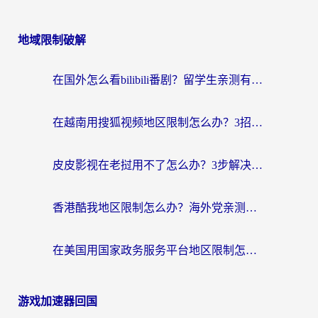
地域限制破解
在国外怎么看bilibili番剧？留学生亲测有效的地域限制突破指南（附酷我酷狗音乐解决方法）
在越南用搜狐视频地区限制怎么办？3招解决海外看国内剧难题（附西瓜视频CCTV观看技巧）
皮皮影视在老挝用不了怎么办？3步解决海外看国内影视&财经的痛点
香港酷我地区限制怎么办？海外党亲测有效的回国加速方案来了
在美国用国家政务服务平台地区限制怎么办？海外华人必备的突破攻略（附追剧看片技巧）
游戏加速器回国