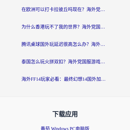
在欧洲可以打卡拉彼丘吗现在？海外党国服游戏加速器终极避坑指南
为什么香港玩不了我的世界？海外党国服游戏加速终极解决方案
腾讯桌球国外玩延迟很高怎么办？海外党亲测有效的国服游戏加速指南
泰国怎么玩火拼双扣？海外党国服游戏加速终极指南（附暗区突围植物大战僵尸实测）
海外FF14玩家必看：最终幻想14国外加速器下载安装全攻略+卡顿解决秘籍
下载应用
番茄 Windows PC电脑版