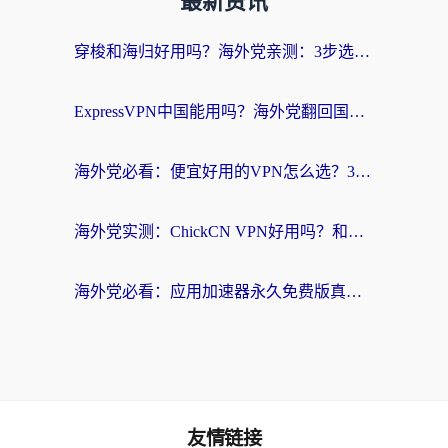
最新资讯
穿梭和海归好用吗？海外党亲测：3步选对回国加速器，无缝刷国内剧玩手游
ExpressVPN中国能用吗？海外党翻回国内的加速器选择指南（附番茄加速器实测）
海外党必看：便宜好用的VPN怎么选？3步解决回国访问难题+Steam改区技巧
海外党实测：ChickCN VPN好用吗？和OurPlay VPN对比哪个回国效果更好？附避坑指南
海外党必看：应用加速器永久免费版真的靠谱吗？教你选对回国加速器无缝刷国内资源
友情链接