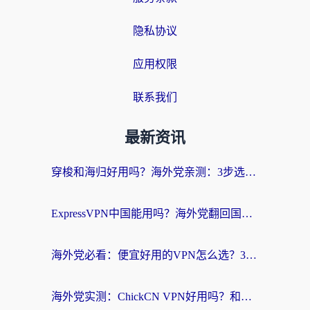
隐私协议
应用权限
联系我们
最新资讯
穿梭和海归好用吗？海外党亲测：3步选对回国加速器，无缝刷国内剧玩手游
ExpressVPN中国能用吗？海外党翻回国内的加速器选择指南（附番茄加速器实测）
海外党必看：便宜好用的VPN怎么选？3步解决回国访问难题+Steam改区技巧
海外党实测：ChickCN VPN好用吗？和OurPlay VPN对比哪个回国效果更好？附避坑指南