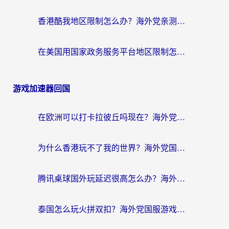
香港酷我地区限制怎么办？海外党亲测有效的回国加速方案来了
在美国用国家政务服务平台地区限制怎么办？海外华人必备的突破攻略（附追剧看片技巧）
游戏加速器回国
在欧洲可以打卡拉彼丘吗现在？海外党国服游戏加速器终极避坑指南
为什么香港玩不了我的世界？海外党国服游戏加速终极解决方案
腾讯桌球国外玩延迟很高怎么办？海外党亲测有效的国服游戏加速指南
泰国怎么玩火拼双扣？海外党国服游戏加速终极指南（附暗区突围植物大战僵尸实测）