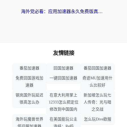
海外党必看：应用加速器永久免费版真的靠谱吗？教你选对回国加速器无缝刷国内资源
友情链接
番茄加速器
回国加速器
番茄回国加速器
免费回国游戏加
一键回国加速器
奇迹MU加速用什
速器
么比较好
钢岚国外玩延迟
在意大利用掌上
新加坡怎么玩七
很高怎么办
12333怎么把定位
人传奇：光与暗
修改到中国国内
之交战
海外玩魔兽世界
在美国能玩公主
怎么玩Dive欧服
怀旧服加速器
连结：Re吗