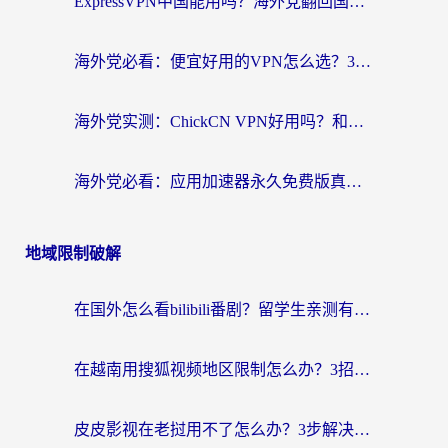
ExpressVPN中国能用吗？海外党翻回国内的加速器选择指南（附番茄加速器实测）
海外党必看：便宜好用的VPN怎么选？3步解决回国访问难题+Steam改区技巧
海外党实测：ChickCN VPN好用吗？和OurPlay VPN对比哪个回国效果更好？附避坑指南
海外党必看：应用加速器永久免费版真的靠谱吗？教你选对回国加速器无缝刷国内资源
地域限制破解
在国外怎么看bilibili番剧？留学生亲测有效的地域限制突破指南（附酷我酷狗音乐解决方法）
在越南用搜狐视频地区限制怎么办？3招解决海外看国内剧难题（附西瓜视频CCTV观看技巧）
皮皮影视在老挝用不了怎么办？3步解决海外看国内影视&财经的痛点