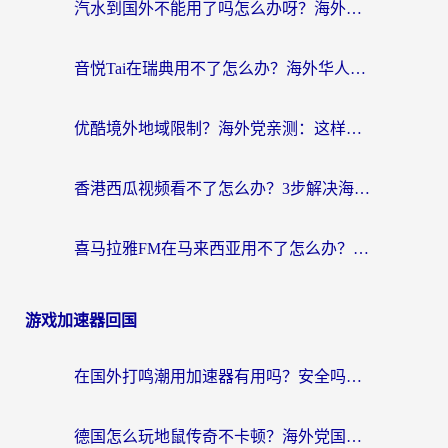
汽水到国外不能用了吗怎么办呀？海外党追剧看片的救星在这里！
音悦Tai在瑞典用不了怎么办？海外华人追剧听歌的实用指南
优酷境外地域限制？海外党亲测：这样看国内剧再也不卡（附3个实用场景解决）
香港西瓜视频看不了怎么办？3步解决海外追剧难题，附靠谱加速器推荐
喜马拉雅FM在马来西亚用不了怎么办？海外华人亲测有效的回国加速指南
游戏加速器回国
在国外打鸣潮用加速器有用吗？安全吗？海外玩家国服游戏加速全指南
德国怎么玩地鼠传奇不卡顿？海外党国服游戏加速全攻略（含战双EVE实用指南）