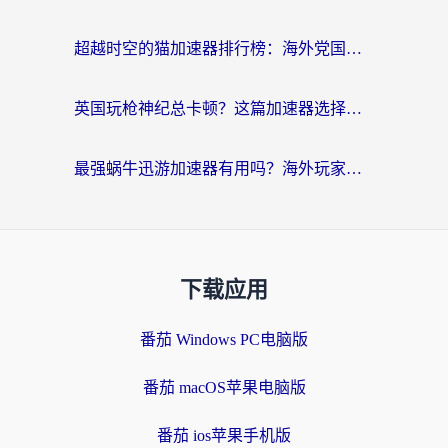
超越时空的猫加速器排行榜：海外党国服游戏不卡顿的终极选择指南
英国玩枪神纪总卡顿？这篇加速器选择指南帮你告别延迟（附实测推荐）
最强蜗牛迅游加速器有用吗？海外玩家国服游戏加速避坑指南（附德国玩忍者必须死3流星蝴蝶剑解决办法）
下载应用
番茄 Windows PC电脑版
番茄 macOS苹果电脑版
番茄 ios苹果手机版