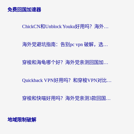
免费回国加速器
ChickCN和Unblock Youku好用吗？海外党亲测3款回国加速器，附iOS免费选择指南
海外党避坑指南：告别pc vpn 破解，选对回国加速器轻松访问国内资源
穿梭和海龟哪个好？海外党亲测回国加速器，附电脑免费VPN推荐
Quickback VPN好用吗？和穿梭VPN对比哪个回国效果更好？海外党必看的真实测评与选择指南
穿梭和快喵好用吗？海外党亲测3款回国加速器，附日本回国VPN避坑指南
地域限制破解