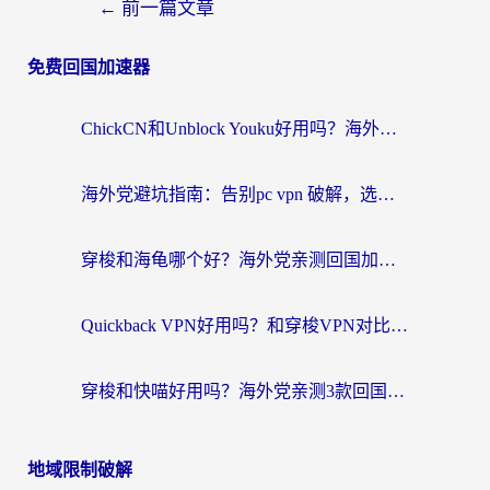
←
前一篇文章
免费回国加速器
ChickCN和Unblock Youku好用吗？海外党亲测3款回国加速器，附iOS免费选择指南
海外党避坑指南：告别pc vpn 破解，选对回国加速器轻松访问国内资源
穿梭和海龟哪个好？海外党亲测回国加速器，附电脑免费VPN推荐
Quickback VPN好用吗？和穿梭VPN对比哪个回国效果更好？海外党必看的真实测评与选择指南
穿梭和快喵好用吗？海外党亲测3款回国加速器，附日本回国VPN避坑指南
地域限制破解