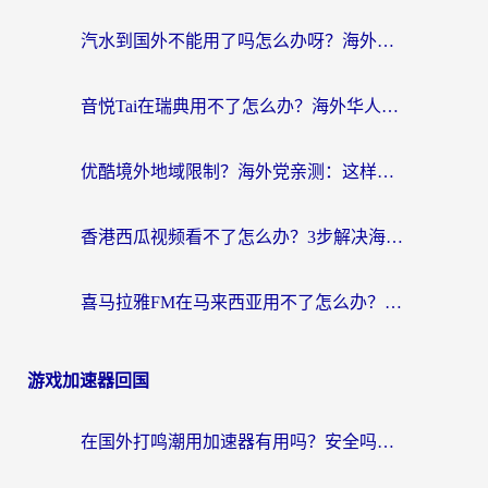
汽水到国外不能用了吗怎么办呀？海外党追剧看片的救星在这里！
音悦Tai在瑞典用不了怎么办？海外华人追剧听歌的实用指南
优酷境外地域限制？海外党亲测：这样看国内剧再也不卡（附3个实用场景解决）
香港西瓜视频看不了怎么办？3步解决海外追剧难题，附靠谱加速器推荐
喜马拉雅FM在马来西亚用不了怎么办？海外华人亲测有效的回国加速指南
游戏加速器回国
在国外打鸣潮用加速器有用吗？安全吗？海外玩家国服游戏加速全指南