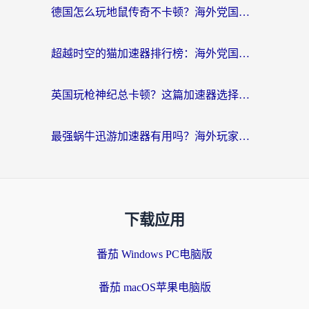
德国怎么玩地鼠传奇不卡顿？海外党国服游戏加速全攻略（含战双EVE实用指南）
超越时空的猫加速器排行榜：海外党国服游戏不卡顿的终极选择指南
英国玩枪神纪总卡顿？这篇加速器选择指南帮你告别延迟（附实测推荐）
最强蜗牛迅游加速器有用吗？海外玩家国服游戏加速避坑指南（附德国玩忍者必须死3流星蝴蝶剑解决办法）
下载应用
番茄 Windows PC电脑版
番茄 macOS苹果电脑版